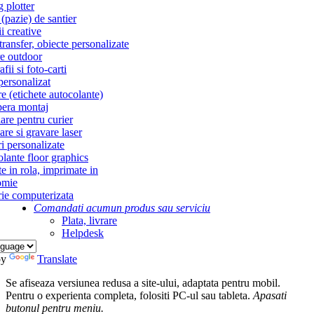
g plotter
(pazie) de santier
i creative
ransfer, obiecte personalizate
re outdoor
fii si foto-carti
personalizat
re (etichete autocolante)
era montaj
re pentru curier
re si gravare laser
i personalizate
lante floor graphics
te in rola, imprimate in
omie
ie computerizata
Comandati acum
un produs sau serviciu
Plata, livrare
Helpdesk
by
Translate
Se afiseaza versiunea redusa a site-ului, adaptata pentru mobil.
Pentru o experienta completa, folositi PC-ul sau tableta.
Apasati
butonul
pentru meniu.