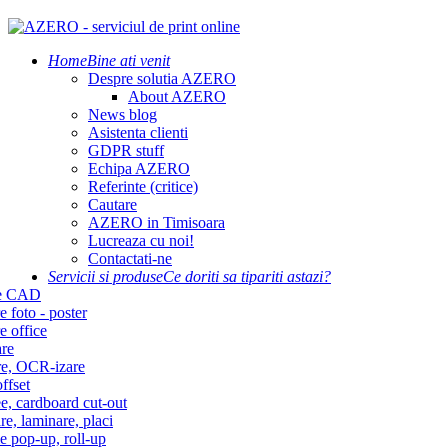
Home
Bine ati venit
Despre solutia AZERO
About AZERO
News blog
Asistenta clienti
GDPR stuff
Echipa AZERO
Referinte (critice)
Cautare
AZERO in Timisoara
Lucreaza cu noi!
Contactati-ne
Servicii si produse
Ce doriti sa tipariti astazi?
re CAD
e foto - poster
e office
re
re, OCR-izare
ffset
e, cardboard cut-out
re, laminare, placi
e pop-up, roll-up