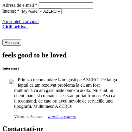
Adresa de e-mail
*
Interes:
*
Nu sunteti convins?
Cititi arhiva.
feels good to be loved
Interesart
Printr-o recomandare i-am gasit pe AZERO. Pe langa
faptul ca am rezolvat problema la ei, am fost
multumita ca am gasit niste oameni acolo. Nu sunt un
client mare, si cu toate astea s-au purtat frumos. Asa ca
ii recomand, de cate ori aveti nevoie de serviciile unei
tipografii. Multumesc AZERO!
Valentina Popescu
--
www.Interesart.ro
Contactati-ne