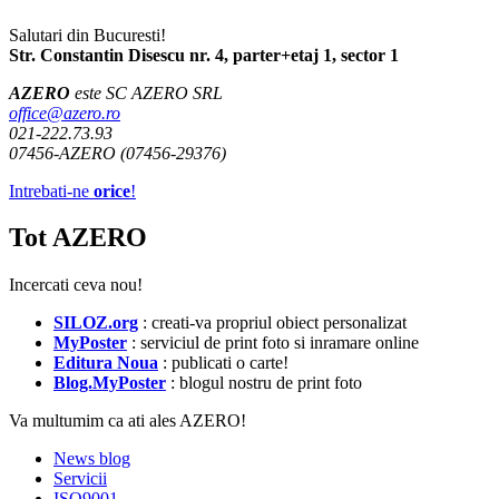
Salutari din Bucuresti!
Str. Constantin Disescu nr. 4, parter+etaj 1, sector 1
AZERO
este SC AZERO SRL
office@azero.ro
021-222.73.93
07456-AZERO (07456-29376)
Intrebati-ne
orice
!
Tot AZERO
Incercati ceva nou!
SILOZ.org
: creati-va propriul obiect personalizat
MyPoster
: serviciul de print foto si inramare online
Editura Noua
: publicati o carte!
Blog.MyPoster
: blogul nostru de print foto
Va multumim ca ati ales AZERO!
News blog
Servicii
ISO9001