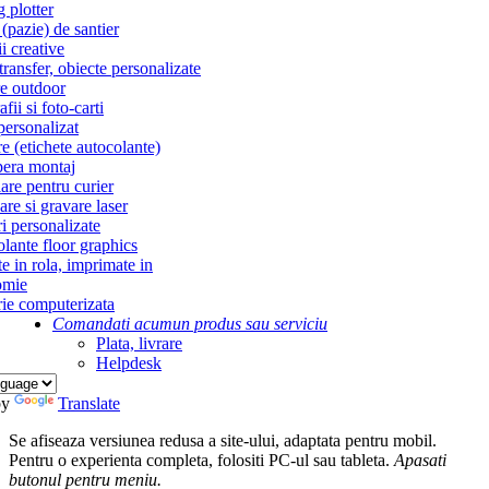
g plotter
(pazie) de santier
i creative
ransfer, obiecte personalizate
re outdoor
fii si foto-carti
personalizat
re (etichete autocolante)
era montaj
re pentru curier
re si gravare laser
i personalizate
lante floor graphics
te in rola, imprimate in
omie
ie computerizata
Comandati acum
un produs sau serviciu
Plata, livrare
Helpdesk
by
Translate
Se afiseaza versiunea redusa a site-ului, adaptata pentru mobil.
Pentru o experienta completa, folositi PC-ul sau tableta.
Apasati
butonul
pentru meniu.