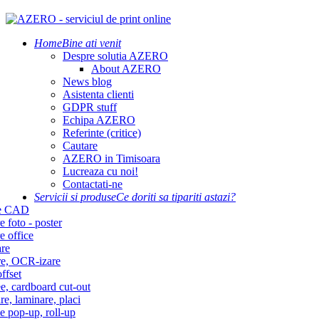
Home
Bine ati venit
Despre solutia AZERO
About AZERO
News blog
Asistenta clienti
GDPR stuff
Echipa AZERO
Referinte (critice)
Cautare
AZERO in Timisoara
Lucreaza cu noi!
Contactati-ne
Servicii si produse
Ce doriti sa tipariti astazi?
re CAD
e foto - poster
e office
re
re, OCR-izare
ffset
e, cardboard cut-out
re, laminare, placi
e pop-up, roll-up