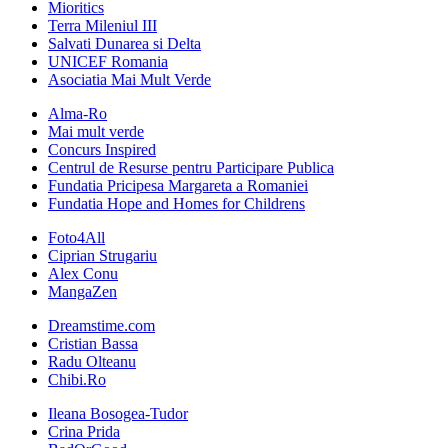
Mioritics
Terra Mileniul III
Salvati Dunarea si Delta
UNICEF Romania
Asociatia Mai Mult Verde
Alma-Ro
Mai mult verde
Concurs Inspired
Centrul de Resurse pentru Participare Publica
Fundatia Pricipesa Margareta a Romaniei
Fundatia Hope and Homes for Childrens
Foto4All
Ciprian Strugariu
Alex Conu
MangaZen
Dreamstime.com
Cristian Bassa
Radu Olteanu
Chibi.Ro
Ileana Bosogea-Tudor
Crina Prida