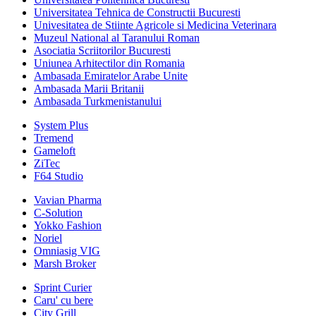
Universitatea Tehnica de Constructii Bucuresti
Univesitatea de Stiinte Agricole si Medicina Veterinara
Muzeul National al Taranului Roman
Asociatia Scriitorilor Bucuresti
Uniunea Arhitectilor din Romania
Ambasada Emiratelor Arabe Unite
Ambasada Marii Britanii
Ambasada Turkmenistanului
System Plus
Tremend
Gameloft
ZiTec
F64 Studio
Vavian Pharma
C-Solution
Yokko Fashion
Noriel
Omniasig VIG
Marsh Broker
Sprint Curier
Caru' cu bere
City Grill