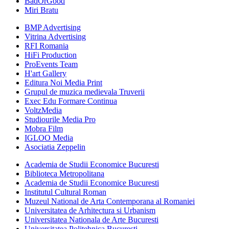
BadOrGood
Miri Bratu
BMP Advertising
Vitrina Advertising
RFI Romania
HiFi Production
ProEvents Team
H'art Gallery
Editura Noi Media Print
Grupul de muzica medievala Truverii
Exec Edu Formare Continua
VoltzMedia
Studiourile Media Pro
Mobra Film
IGLOO Media
Asociatia Zeppelin
Academia de Studii Economice Bucuresti
Biblioteca Metropolitana
Academia de Studii Economice Bucuresti
Institutul Cultural Roman
Muzeul National de Arta Contemporana al Romaniei
Universitatea de Arhitectura si Urbanism
Universitatea Nationala de Arte Bucuresti
Universitatea Politehnica Bucuresti