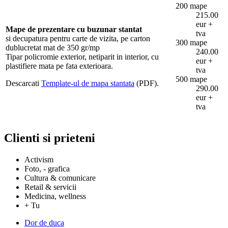
200 mape
215.00
eur +
Mape de prezentare cu buzunar stantat
tva
si decupatura pentru carte de vizita, pe carton
300 mape
dublucretat mat de 350 gr/mp
240.00
Tipar policromie exterior, netiparit in interior, cu
eur +
plastifiere mata pe fata exterioara.
tva
500 mape
Descarcati
Template-ul de mapa stantata
(PDF).
290.00
eur +
tva
Clienti si prieteni
Activism
Foto, - grafica
Cultura & comunicare
Retail & servicii
Medicina, wellness
+ Tu
Dor de duca