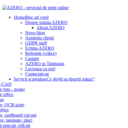
Home
Bine ati venit
Despre solutia AZERO
About AZERO
News blog
Asistenta clienti
GDPR stuff
Echipa AZERO
Referinte (critice)
Cautare
AZERO in Timisoara
Lucreaza cu noi!
Contactati-ne
Servicii si produse
Ce doriti sa tipariti astazi?
re CAD
e foto - poster
e office
re
re, OCR-izare
ffset
e, cardboard cut-out
re, laminare, placi
e pop-up, roll-up