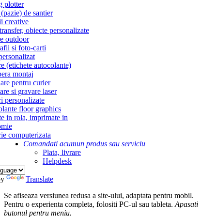
g plotter
(pazie) de santier
i creative
ransfer, obiecte personalizate
re outdoor
fii si foto-carti
personalizat
re (etichete autocolante)
era montaj
re pentru curier
re si gravare laser
i personalizate
lante floor graphics
te in rola, imprimate in
omie
ie computerizata
Comandati acum
un produs sau serviciu
Plata, livrare
Helpdesk
by
Translate
Se afiseaza versiunea redusa a site-ului, adaptata pentru mobil.
Pentru o experienta completa, folositi PC-ul sau tableta.
Apasati
butonul
pentru meniu.