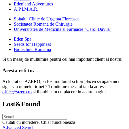
Edenland Adventures
A.P.I.M.A.R.
Spitalul Clinic de Urgenta Floreasca
Societatea Romana de Chirurgie
Universitatea de Medicina si Farmacie "Carol Davila"
Eden Spa
Seeds for Happiness
Biotechnic Romania
Si un mesaj de multumire pentru cel mai important client al nostru:
Acesta esti tu.
Ai lucrat cu AZERO, ai fost multumit si ti-ar placea sa apara aici
sigla sau numele firmei ? Trimite-ne mesajul tau la adresa
office@azero.ro
si il publicam cu placere in aceste pagini.
Lost&Found
Cautati cu incredere. Chiar functioneaza!
Advanced Search