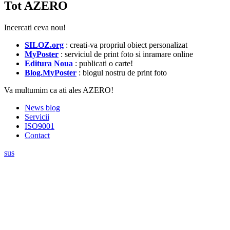
Tot AZERO
Incercati ceva nou!
SILOZ.org
: creati-va propriul obiect personalizat
MyPoster
: serviciul de print foto si inramare online
Editura Noua
: publicati o carte!
Blog.MyPoster
: blogul nostru de print foto
Va multumim ca ati ales AZERO!
News blog
Servicii
ISO9001
Contact
sus