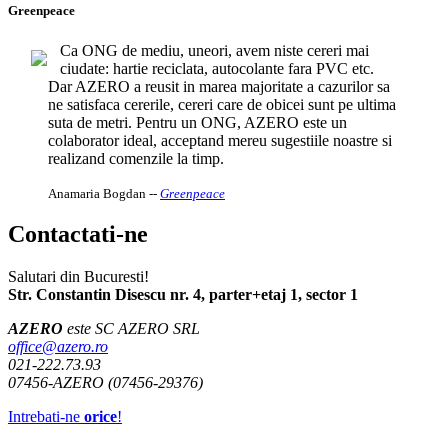
Greenpeace
Ca ONG de mediu, uneori, avem niste cereri mai
ciudate: hartie reciclata, autocolante fara PVC etc.
Dar AZERO a reusit in marea majoritate a cazurilor sa
ne satisfaca cererile, cereri care de obicei sunt pe ultima
suta de metri. Pentru un ONG, AZERO este un
colaborator ideal, acceptand mereu sugestiile noastre si
realizand comenzile la timp.
Anamaria Bogdan
--
Greenpeace
Contactati-ne
Salutari din Bucuresti!
Str. Constantin Disescu nr. 4, parter+etaj 1, sector 1
AZERO
este SC AZERO SRL
office@azero.ro
021-222.73.93
07456-AZERO (07456-29376)
Intrebati-ne
orice
!