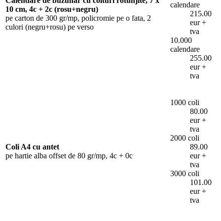
Calendare de buzunar cu colturi rotunjite, 7 x
calendare
10 cm, 4c + 2c (rosu+negru)
215.00
pe carton de 300 gr/mp, policromie pe o fata, 2
eur +
culori (negru+rosu) pe verso
tva
10.000
calendare
255.00
eur +
tva
1000 coli
80.00
eur +
tva
2000 coli
Coli A4 cu antet
89.00
pe hartie alba offset de 80 gr/mp, 4c + 0c
eur +
tva
3000 coli
101.00
eur +
tva