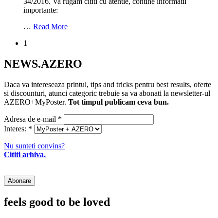
34/2016. Va rugam cititi cu atentie, contine informatii
importante:
…
Read More
1
NEWS.AZERO
Daca va intereseaza printul, tips and tricks pentru best results, oferte
si discounturi, atunci categoric trebuie sa va abonati la newsletter-ul
AZERO+MyPoster.
Tot timpul publicam ceva bun.
Adresa de e-mail
*
Interes:
*
Nu sunteti convins?
Cititi arhiva.
feels good to be loved