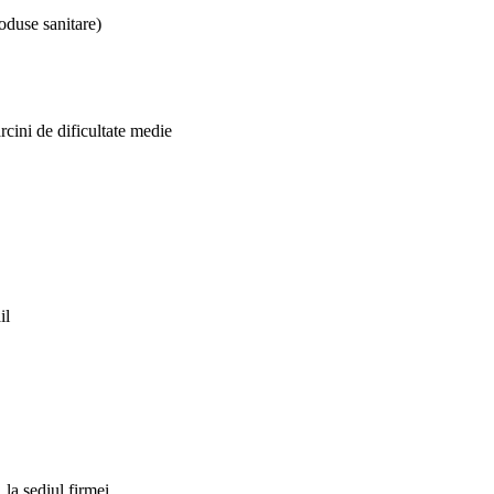
oduse sanitare)
arcini de dificultate medie
il
, la sediul firmei