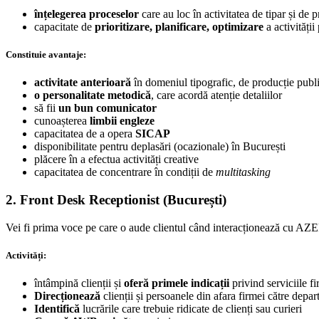
înțelegerea proceselor
care au loc în activitatea de tipar și de 
capacitate de
prioritizare, planificare, optimizare
a activității
Constituie avantaje:
activitate anterioară
în domeniul tipografic, de producție publici
o personalitate metodică
, care acordă atenție detaliilor
să fii
un bun comunicator
cunoașterea
limbii engleze
capacitatea de a opera
SICAP
disponibilitate pentru deplasări (ocazionale) în București
plăcere în a efectua activități creative
capacitatea de concentrare în condiții de
multitasking
2.
Front Desk Receptionist
(București)
Vei fi prima voce pe care o aude clientul când interacționează cu AZERO
Activități:
întâmpină clienții și
oferă primele indicații
privind serviciile fi
Direcționează
clienții și persoanele din afara firmei către depa
Identifică
lucrările care trebuie ridicate de clienți sau curieri