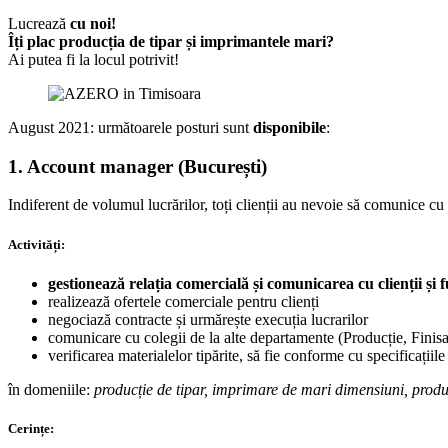
Lucrează
cu noi!
Îți plac producția de tipar și imprimantele mari?
Ai putea fi la locul potrivit!
August 2021: următoarele posturi sunt
disponibile
:
1.
Account manager
(București)
Indiferent de volumul lucrărilor, toți clienții au nevoie să comunice cu
Activități:
gestionează relația comercială și comunicarea cu clienții și 
realizează ofertele comerciale pentru clienți
negociază contracte și urmărește execuția lucrarilor
comunicare cu colegii de la alte departamente (Producție, Finisa
verificarea materialelor tipărite, să fie conforme cu specificațiile
în domeniile:
producție de tipar, imprimare de mari dimensiuni, produ
Cerințe: