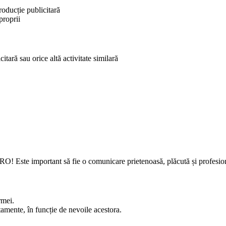
producție publicitară
 proprii
tară sau orice altă activitate similară
! Este important să fie o comunicare prietenoasă, plăcută și profesional
rmei.
rtamente, în funcție de nevoile acestora.