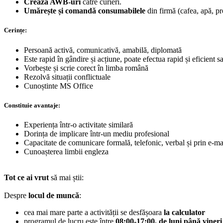
Crează AWB-uri
către curieri.
Umărește și comandă consumabilele
din firmă (cafea, apă, pr
Cerințe:
Persoană activă, comunicativă, amabilă, diplomată
Este rapid în gândire și acțiune, poate efectua rapid și eficient s
Vorbește și scrie corect în limba română
Rezolvă situații conflictuale
Cunoștinte MS Office
Constituie avantaje:
Experiența într-o activitate similară
Dorința de implicare într-un mediu profesional
Capacitate de comunicare formală, telefonic, verbal și prin e-ma
Cunoașterea limbii engleza
Tot ce ai vrut
să mai știi:
Despre
locul de muncă
:
cea mai mare parte a activității se desfășoara
la calculator
programul de lucru este între
08:00-17:00, de luni până vineri