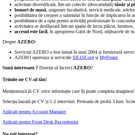
activitate diversificată, într-un colectiv (deocamdată)
tânăr și p
bonuri de masă
, asigurare facultativă, servicii medicale, telef
posibilitatea de creștere a salariului în funcție de implicarea în ac
posibilitatea de a opta pentru activități profesionale în concorda
activitatea se desfășoară într-un spațiu de lucru plăcut, luminos,
accesul este facil
, în apropierea Gării de Nord, mijloacele de tr
Despre
AZERO
:
Serviciul AZERO a fost lansat în anul 2004 și furnizează servicii 
AZERO opereaza și serviciile
SILOZ.org
și
MyPoster
.
Sună interesant ?
Dorești să încerci
AZERO
?
Trimite-ne CV-ul tău!
Menționează în CV orice informație care îți poate completa imaginea! Pot
Selecția bazată pe CV și 1-2 interviuri. Perioada de probă 3 luni. Scr
Aplicati pentru Account Manager
Aplicati pentru Front Desk Receptionist
Nu ești interesat?