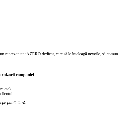
 un reprezentant AZERO dedicat, care să le înțeleagă nevoile, să comunice p
furnizorii companiei
re etc)
 clientului
cție publicitară
.