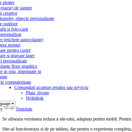
g plotter
(pazie) de santier
i creative
ransfer, obiecte personalizate
re outdoor
fii si foto-carti
personalizat
re (etichete autocolante)
era montaj
re pentru curier
re si gravare laser
i personalizate
lante floor graphics
te in rola, imprimate in
omie
ie computerizata
Comandati acum
un produs sau serviciu
Plata, livrare
Helpdesk
by
Translate
Se afiseaza versiunea redusa a site-ului, adaptata pentru mobil. Pentru
Site-ul functioneaza si de pe tableta, dar pentru o experienta complet