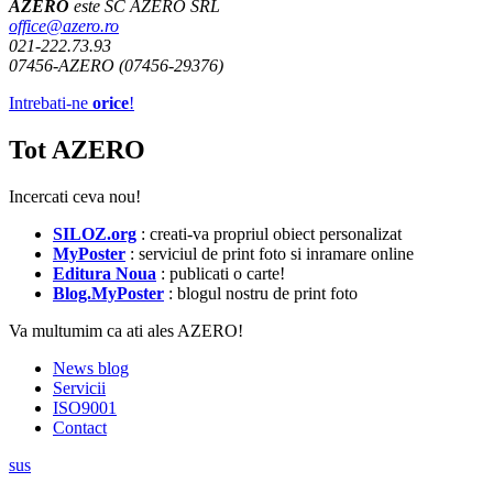
AZERO
este SC AZERO SRL
office@azero.ro
021-222.73.93
07456-AZERO (07456-29376)
Intrebati-ne
orice
!
Tot AZERO
Incercati ceva nou!
SILOZ.org
: creati-va propriul obiect personalizat
MyPoster
: serviciul de print foto si inramare online
Editura Noua
: publicati o carte!
Blog.MyPoster
: blogul nostru de print foto
Va multumim ca ati ales AZERO!
News blog
Servicii
ISO9001
Contact
sus