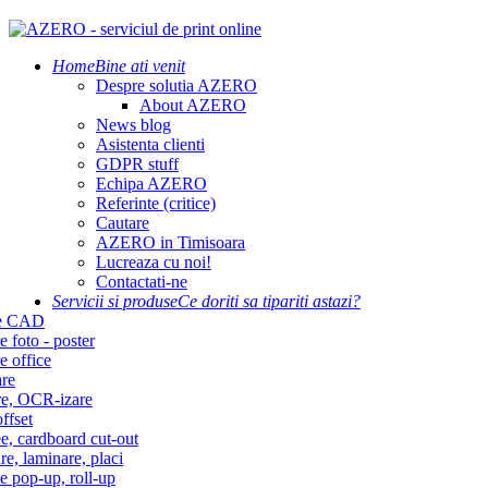
Home
Bine ati venit
Despre solutia AZERO
About AZERO
News blog
Asistenta clienti
GDPR stuff
Echipa AZERO
Referinte (critice)
Cautare
AZERO in Timisoara
Lucreaza cu noi!
Contactati-ne
Servicii si produse
Ce doriti sa tipariti astazi?
re CAD
e foto - poster
e office
re
re, OCR-izare
ffset
e, cardboard cut-out
re, laminare, placi
e pop-up, roll-up