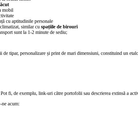
lăcut
on mobil
tivitate
nță cu aptitudinile personale
 climatizat, similar cu
spațiile de birouri
ansport sunt la 1-2 minute de sediu;
de tipar, personalizare și print de mari dimensiuni, constituind un etalon
 fi, de exemplu, link-uri către portofolii sau descrierea extinsă a activi
ie-ne acum: