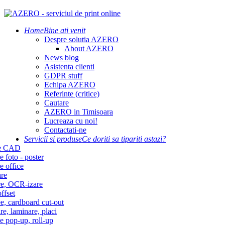
Home
Bine ati venit
Despre solutia AZERO
About AZERO
News blog
Asistenta clienti
GDPR stuff
Echipa AZERO
Referinte (critice)
Cautare
AZERO in Timisoara
Lucreaza cu noi!
Contactati-ne
Servicii si produse
Ce doriti sa tipariti astazi?
re CAD
e foto - poster
e office
re
re, OCR-izare
ffset
e, cardboard cut-out
re, laminare, placi
e pop-up, roll-up