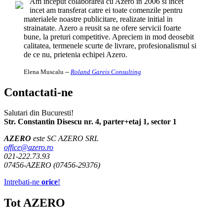
Am inceput colaborarea cu Azero in 2006 si incet
incet am transferat catre ei toate comenzile pentru
materialele noastre publicitare, realizate initial in
strainatate. Azero a reusit sa ne ofere servicii foarte
bune, la preturi competitive. Apreciem in mod deosebit
calitatea, termenele scurte de livrare, profesionalismul si
de ce nu, prietenia echipei Azero.
Elena Muscalu
--
Roland Gareis Consulting
Contactati-ne
Salutari din Bucuresti!
Str. Constantin Disescu nr. 4, parter+etaj 1, sector 1
AZERO
este SC AZERO SRL
office@azero.ro
021-222.73.93
07456-AZERO (07456-29376)
Intrebati-ne
orice
!
Tot AZERO