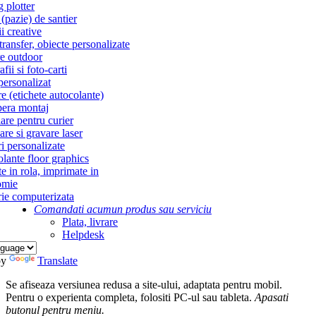
g plotter
(pazie) de santier
i creative
ransfer, obiecte personalizate
re outdoor
fii si foto-carti
personalizat
re (etichete autocolante)
era montaj
re pentru curier
re si gravare laser
i personalizate
lante floor graphics
te in rola, imprimate in
omie
ie computerizata
Comandati acum
un produs sau serviciu
Plata, livrare
Helpdesk
by
Translate
Se afiseaza versiunea redusa a site-ului, adaptata pentru mobil.
Pentru o experienta completa, folositi PC-ul sau tableta.
Apasati
butonul
pentru meniu.