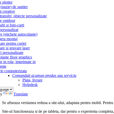
g plotter
(pazie) de santier
i creative
ransfer, obiecte personalizate
re outdoor
fii si foto-carti
personalizat
re (etichete autocolante)
era montaj
re pentru curier
re si gravare laser
i personalizate
lante floor graphics
te in rola, imprimate in
omie
ie computerizata
Comandati acum
un produs sau serviciu
Plata, livrare
Helpdesk
by
Translate
Se afiseaza versiunea redusa a site-ului, adaptata pentru mobil. Pentru
Site-ul functioneaza si de pe tableta, dar pentru o experienta complet