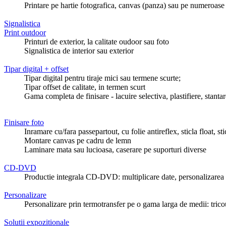
Printare pe hartie fotografica, canvas (panza) sau pe numeroase a
Signalistica
Print outdoor
Printuri de exterior, la calitate oudoor sau foto
Signalistica de interior sau exterior
Tipar digital + offset
Tipar digital pentru tiraje mici sau termene scurte;
Tipar offset de calitate, in termen scurt
Gama completa de finisare - lacuire selectiva, plastifiere, stantar
Finisare foto
Inramare cu/fara passepartout, cu folie antireflex, sticla float, st
Montare canvas pe cadru de lemn
Laminare mata sau lucioasa, caserare pe suporturi diverse
CD-DVD
Productie integrala CD-DVD: multiplicare date, personalizarea di
Personalizare
Personalizare prin termotransfer pe o gama larga de medii: tricou
Solutii expozitionale