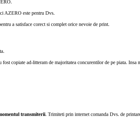
 AZERO.
tunci AZERO este pentru Dvs.
pentru a satisface corect si complet orice nevoie de print.
ta.
st copiate ad-litteram de majoritatea concurentilor de pe piata. Insa nivel
 momentul transmiterii
. Trimiteti prin internet comanda Dvs. de printare.