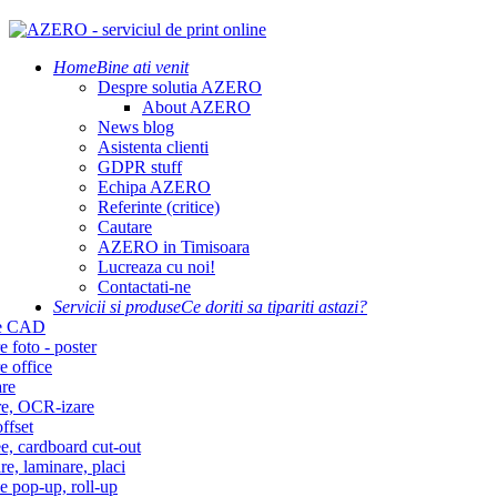
Home
Bine ati venit
Despre solutia AZERO
About AZERO
News blog
Asistenta clienti
GDPR stuff
Echipa AZERO
Referinte (critice)
Cautare
AZERO in Timisoara
Lucreaza cu noi!
Contactati-ne
Servicii si produse
Ce doriti sa tipariti astazi?
re CAD
e foto - poster
e office
re
re, OCR-izare
ffset
e, cardboard cut-out
re, laminare, placi
e pop-up, roll-up