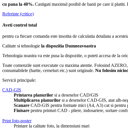
cu pana la 40%.
Castigati maximul posibil de banii pe care ii platiti. 
Referinte (critice)
Aveti control total
pentru ca fiecare comanda este insotita de calculatia detaliata a aceste
Calitate si tehnologie
la dispozitia Dumneavoastra
Tehnologia noastra va este pusa la dispozitie, o puteti accesa de la ori
Toate comenzile sunt executate cu maxima atentie. Folosind AZERO, cul
consumabilele (hartie, cerneluri etc.) sunt originale.
Nu folosim niciod
Servicii principale:
CAD-GIS
Printarea planurilor
si a desenelor CAD/GIS
Multiplicarea planurilor
si a desenelor CAD-GIS, atat alb-negr
Scanare
CAD-GIS pentru formate mici (A4, A3) cat si pentru p
Finisare
pentru printuri CAD - pliere, indosariere, sortare con
Print foto-poster
Printare la calitate foto, la dimensiuni mari