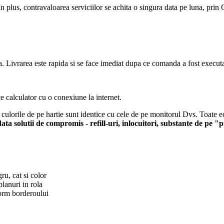
In plus, contravaloarea serviciilor se achita o singura data pe luna, prin 
ia. Livrarea este rapida si se face imediat dupa ce comanda a fost executa
ce calculator cu o conexiune la internet.
orile de pe hartie sunt identice cu cele de pe monitorul Dvs. Toate ech
ata solutii de compromis - refill-uri, inlocuitori, substante de pe "p
u, cat si color
lanuri in rola
form borderoului