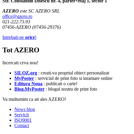
Str. Constantin Disescu nr. 4, parter+etaj 1, sector 1
AZERO
este SC AZERO SRL
office@azero.ro
021-222.73.93
07456-AZERO (07456-29376)
Intrebati-ne
orice
!
Tot AZERO
Incercati ceva nou!
SILOZ.org
: creati-va propriul obiect personalizat
MyPoster
: serviciul de print foto si inramare online
Editura Noua
: publicati o carte!
Blog.MyPoster
: blogul nostru de print foto
Va multumim ca ati ales AZERO!
News blog
Servicii
ISO9001
Contact