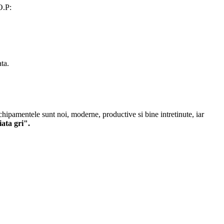
O.P:
ta.
ipamentele sunt noi, moderne, productive si bine intretinute, iar
iata gri".