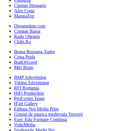
Foto4All
Ciprian Strugariu
Alex Conu
MangaZen
Dreamstime.com
Cristian Bassa
Radu Olteanu
Chibi.Ro
Ileana Bosogea-Tudor
Crina Prida
BadOrGood
Miri Bratu
BMP Advertising
Vitrina Advertising
RFI Romania
HiFi Production
ProEvents Team
H'art Gallery
Editura Noi Media Print
Grupul de muzica medievala Truverii
Exec Edu Formare Continua
VoltzMedia
Studiourile Media Pro