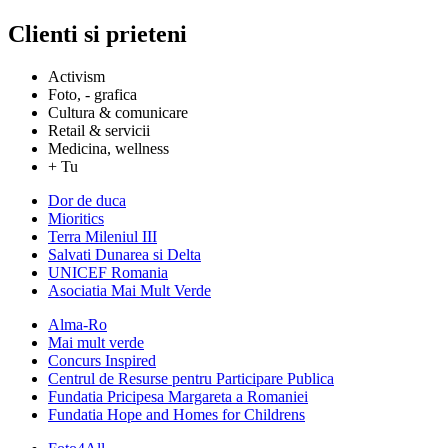
Clienti si prieteni
Activism
Foto, - grafica
Cultura & comunicare
Retail & servicii
Medicina, wellness
+ Tu
Dor de duca
Mioritics
Terra Mileniul III
Salvati Dunarea si Delta
UNICEF Romania
Asociatia Mai Mult Verde
Alma-Ro
Mai mult verde
Concurs Inspired
Centrul de Resurse pentru Participare Publica
Fundatia Pricipesa Margareta a Romaniei
Fundatia Hope and Homes for Childrens