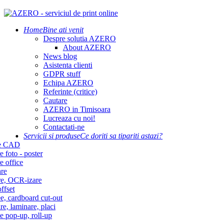
Home
Bine ati venit
Despre solutia AZERO
About AZERO
News blog
Asistenta clienti
GDPR stuff
Echipa AZERO
Referinte (critice)
Cautare
AZERO in Timisoara
Lucreaza cu noi!
Contactati-ne
Servicii si produse
Ce doriti sa tipariti astazi?
re CAD
e foto - poster
e office
re
re, OCR-izare
ffset
e, cardboard cut-out
re, laminare, placi
e pop-up, roll-up