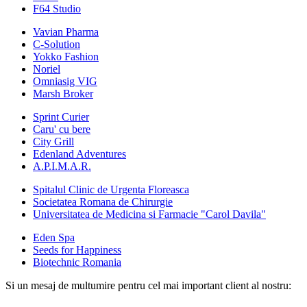
F64 Studio
Vavian Pharma
C-Solution
Yokko Fashion
Noriel
Omniasig VIG
Marsh Broker
Sprint Curier
Caru' cu bere
City Grill
Edenland Adventures
A.P.I.M.A.R.
Spitalul Clinic de Urgenta Floreasca
Societatea Romana de Chirurgie
Universitatea de Medicina si Farmacie "Carol Davila"
Eden Spa
Seeds for Happiness
Biotechnic Romania
Si un mesaj de multumire pentru cel mai important client al nostru: