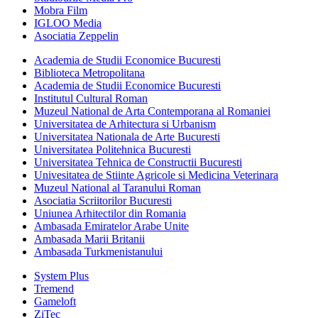
Mobra Film
IGLOO Media
Asociatia Zeppelin
Academia de Studii Economice Bucuresti
Biblioteca Metropolitana
Academia de Studii Economice Bucuresti
Institutul Cultural Roman
Muzeul National de Arta Contemporana al Romaniei
Universitatea de Arhitectura si Urbanism
Universitatea Nationala de Arte Bucuresti
Universitatea Politehnica Bucuresti
Universitatea Tehnica de Constructii Bucuresti
Univesitatea de Stiinte Agricole si Medicina Veterinara
Muzeul National al Taranului Roman
Asociatia Scriitorilor Bucuresti
Uniunea Arhitectilor din Romania
Ambasada Emiratelor Arabe Unite
Ambasada Marii Britanii
Ambasada Turkmenistanului
System Plus
Tremend
Gameloft
ZiTec