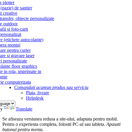
g plotter
(pazie) de santier
i creative
ransfer, obiecte personalizate
re outdoor
fii si foto-carti
personalizat
re (etichete autocolante)
era montaj
re pentru curier
re si gravare laser
i personalizate
lante floor graphics
te in rola, imprimate in
omie
ie computerizata
Comandati acum
un produs sau serviciu
Plata, livrare
Helpdesk
by
Translate
Se afiseaza versiunea redusa a site-ului, adaptata pentru mobil.
Pentru o experienta completa, folositi PC-ul sau tableta.
Apasati
butonul
pentru meniu.