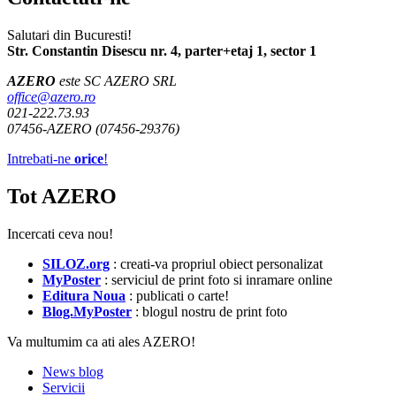
Salutari din Bucuresti!
Str. Constantin Disescu nr. 4, parter+etaj 1, sector 1
AZERO
este SC AZERO SRL
office@azero.ro
021-222.73.93
07456-AZERO (07456-29376)
Intrebati-ne
orice
!
Tot AZERO
Incercati ceva nou!
SILOZ.org
: creati-va propriul obiect personalizat
MyPoster
: serviciul de print foto si inramare online
Editura Noua
: publicati o carte!
Blog.MyPoster
: blogul nostru de print foto
Va multumim ca ati ales AZERO!
News blog
Servicii