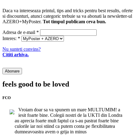
Daca va intereseaza printul, tips and tricks pentru best results, oferte
si discounturi, atunci categoric trebuie sa va abonati la newsletter-ul
AZERO+MyPoster.
Tot timpul publicam ceva bun.
Adresa de e-mail
*
Interes:
*
Nu sunteti convins?
Cititi arhiva.
feels good to be loved
FCO
Vroiam doar sa va spunem un mare MULTUMIM! a
iesit foarte bine. Colegii nostri de la UKTI din Londra
au aprecia foarte mult faptul ca s-au pastrat foarte bine
culorile iar noi stiind ca putem conta pe flexibilitatea
dumneavoastra avem o grija in minus