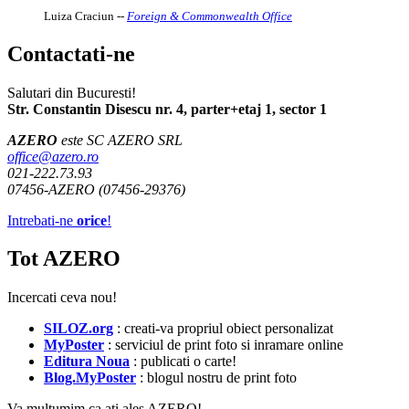
Luiza Craciun
--
Foreign & Commonwealth Office
Contactati-ne
Salutari din Bucuresti!
Str. Constantin Disescu nr. 4, parter+etaj 1, sector 1
AZERO
este SC AZERO SRL
office@azero.ro
021-222.73.93
07456-AZERO (07456-29376)
Intrebati-ne
orice
!
Tot AZERO
Incercati ceva nou!
SILOZ.org
: creati-va propriul obiect personalizat
MyPoster
: serviciul de print foto si inramare online
Editura Noua
: publicati o carte!
Blog.MyPoster
: blogul nostru de print foto
Va multumim ca ati ales AZERO!