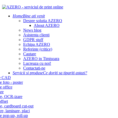
Home
Bine ati venit
Despre solutia AZERO
About AZERO
News blog
Asistenta clienti
GDPR stuff
Echipa AZERO
Referinte (critice)
Cautare
AZERO in Timisoara
Lucreaza cu noi!
Contactati-ne
Servicii si produse
Ce doriti sa tipariti astazi?
re CAD
e foto - poster
e office
re
re, OCR-izare
ffset
e, cardboard cut-out
re, laminare, placi
e pop-up, roll-up