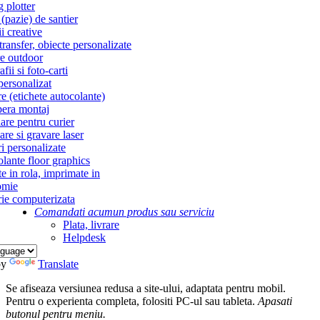
g plotter
(pazie) de santier
i creative
ransfer, obiecte personalizate
re outdoor
fii si foto-carti
personalizat
re (etichete autocolante)
era montaj
re pentru curier
re si gravare laser
i personalizate
lante floor graphics
te in rola, imprimate in
omie
ie computerizata
Comandati acum
un produs sau serviciu
Plata, livrare
Helpdesk
by
Translate
Se afiseaza versiunea redusa a site-ului, adaptata pentru mobil.
Pentru o experienta completa, folositi PC-ul sau tableta.
Apasati
butonul
pentru meniu.