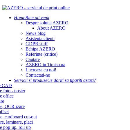
Home
Bine ati venit
Despre solutia AZERO
About AZERO
News blog
Asistenta clienti
GDPR stuff
Echipa AZERO
Referinte (critice)
Cautare
AZERO in Timisoara
Lucreaza cu noi!
Contactati-ne
Servicii si produse
Ce doriti sa tipariti astazi?
re CAD
e foto - poster
e office
re
re, OCR-izare
ffset
e, cardboard cut-out
re, laminare, placi
e pop-up, roll-up