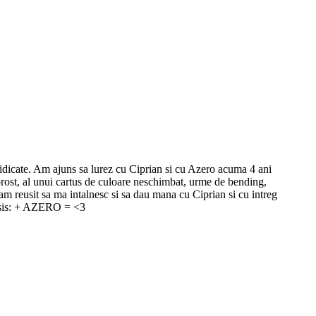
ridicate. Am ajuns sa lurez cu Ciprian si cu Azero acuma 4 ani
 prost, al unui cartus de culoare neschimbat, urme de bending,
u am reusit sa ma intalnesc si sa dau mana cu Ciprian si cu intreg
nopsis: + AZERO = <3