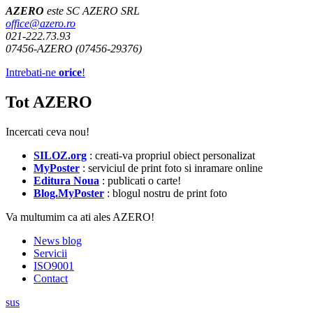
AZERO
este SC AZERO SRL
office@azero.ro
021-222.73.93
07456-AZERO (07456-29376)
Intrebati-ne
orice
!
Tot AZERO
Incercati ceva nou!
SILOZ.org
: creati-va propriul obiect personalizat
MyPoster
: serviciul de print foto si inramare online
Editura Noua
: publicati o carte!
Blog.MyPoster
: blogul nostru de print foto
Va multumim ca ati ales AZERO!
News blog
Servicii
ISO9001
Contact
sus