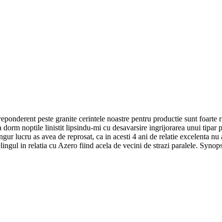
eponderent peste granite cerintele noastre pentru productie sunt foarte 
 dorm noptile linistit lipsindu-mi cu desavarsire ingrijorarea unui tipar
singur lucru as avea de reprosat, ca in acesti 4 ani de relatie excelenta n
eelingul in relatia cu Azero fiind acela de vecini de strazi paralele. Sy