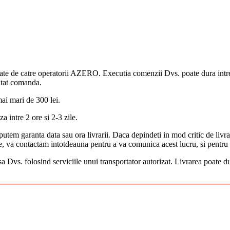
ate de catre operatorii AZERO. Executia comenzii Dvs. poate dura intre
utat comanda.
ai mari de 300 lei.
za intre 2 ore si 2-3 zile.
tem garanta data sau ora livrarii. Daca depindeti in mod critic de livrar
a contactam intotdeauna pentru a va comunica acest lucru, si pentru a s
sa Dvs. folosind serviciile unui transportator autorizat. Livrarea poate dur