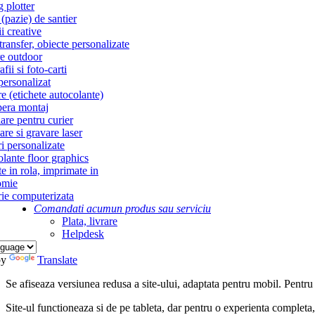
g plotter
(pazie) de santier
i creative
ransfer, obiecte personalizate
re outdoor
fii si foto-carti
personalizat
re (etichete autocolante)
era montaj
re pentru curier
re si gravare laser
i personalizate
lante floor graphics
te in rola, imprimate in
omie
ie computerizata
Comandati acum
un produs sau serviciu
Plata, livrare
Helpdesk
by
Translate
Se afiseaza versiunea redusa a site-ului, adaptata pentru mobil. Pentru
Site-ul functioneaza si de pe tableta, dar pentru o experienta complet