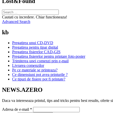
Lost&Found
Cautati cu incredere. Chiar functioneaza!
Advanced Search
kb
Pregatirea unui CD-DVD
Pregatirea pentru tipar digital
Pregatirea fisierelor CAD-GIS
Pregatirea fisierelor pentru printare foto-poster
Trimiterea unei comenzi prin e-mail
Livrarea comenzilor
Pe ce materiale se printeaza?
Ce dimensiuni pot avea printurile ?
Ce tipuri de fisiere pot fi printate?
NEWS.AZERO
Daca va intereseaza printul, tips and tricks pentru best results, ofert
Adresa de e-mail
*