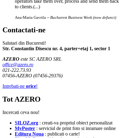
operators take them over, process and send them back
to clients.(...)
Ana-Maria Gavrila
-- Bucharest Business Week (now defunct)
Contactati-ne
Salutari din Bucuresti!
Str. Constantin Disescu nr. 4, parter+etaj 1, sector 1
AZERO
este SC AZERO SRL
office@azero.ro
021-222.73.93
07456-AZERO (07456-29376)
Intrebati-ne
orice
!
Tot AZERO
Incercati ceva nou!
SILOZ.org
: creati-va propriul obiect personalizat
MyPoster
: serviciul de print foto si inramare online
Editura Noua
: publicati o carte!