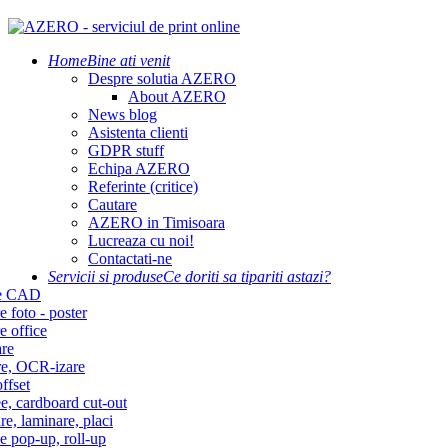
Home
Bine ati venit
Despre solutia AZERO
About AZERO
News blog
Asistenta clienti
GDPR stuff
Echipa AZERO
Referinte (critice)
Cautare
AZERO in Timisoara
Lucreaza cu noi!
Contactati-ne
Servicii si produse
Ce doriti sa tipariti astazi?
re CAD
e foto - poster
e office
re
re, OCR-izare
ffset
e, cardboard cut-out
re, laminare, placi
e pop-up, roll-up