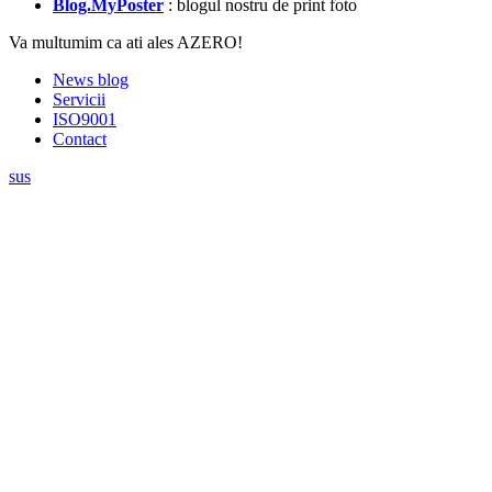
Blog.MyPoster
: blogul nostru de print foto
Va multumim ca ati ales AZERO!
News blog
Servicii
ISO9001
Contact
sus