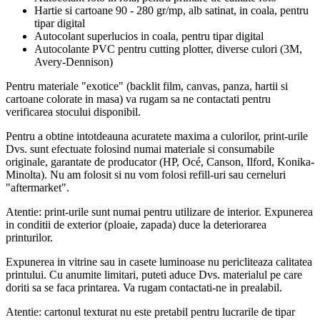
Hartie si cartoane 90 - 280 gr/mp, alb satinat, in coala, pentru
tipar digital
Autocolant superlucios in coala, pentru tipar digital
Autocolante PVC pentru cutting plotter, diverse culori (3M,
Avery-Dennison)
Pentru materiale "exotice" (backlit film, canvas, panza, hartii si
cartoane colorate in masa) va rugam sa ne contactati pentru
verificarea stocului disponibil.
Pentru a obtine intotdeauna acuratete maxima a culorilor, print-urile
Dvs. sunt efectuate folosind numai materiale si consumabile
originale, garantate de producator (HP, Océ, Canson, Ilford, Konika-
Minolta). Nu am folosit si nu vom folosi refill-uri sau cerneluri
"aftermarket".
Atentie: print-urile sunt numai pentru utilizare de interior. Expunerea
in conditii de exterior (ploaie, zapada) duce la deteriorarea
printurilor.
Expunerea in vitrine sau in casete luminoase nu pericliteaza calitatea
printului. Cu anumite limitari, puteti aduce Dvs. materialul pe care
doriti sa se faca printarea. Va rugam contactati-ne in prealabil.
Atentie: cartonul texturat nu este pretabil pentru lucrarile de tipar