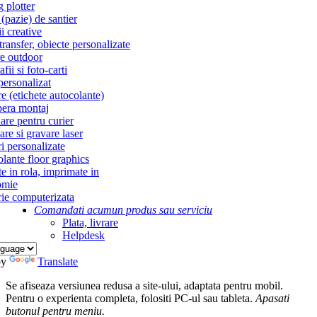
g plotter
(pazie) de santier
i creative
ransfer, obiecte personalizate
re outdoor
fii si foto-carti
personalizat
re (etichete autocolante)
era montaj
re pentru curier
re si gravare laser
i personalizate
lante floor graphics
te in rola, imprimate in
omie
ie computerizata
Comandati acum
un produs sau serviciu
Plata, livrare
Helpdesk
by
Translate
Se afiseaza versiunea redusa a site-ului, adaptata pentru mobil.
Pentru o experienta completa, folositi PC-ul sau tableta.
Apasati
butonul
pentru meniu.