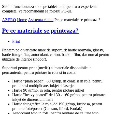
Site-ul functioneaza si de pe tableta, dar pentru o experienta
completa, va recomandam sa folositi PC-ul.
AZERO
Home
Asistenta clienti
Pe ce materiale se printeaza?
Pe ce materiale se printeaza?
Print
Printam pe o varietate mare de suporturi: hartie normala, glossy,
hartie fotografica, autocolant, carton, backlit film, dar numai pentru
utilizare de interior (indoor).
Suporturi pentru print (media) si materiale disponibile in
permantenta, pentru printare in rola si in coala:
Hartie "plain paper", 80 gr/mp, in coala si in rola, pentru
printare si multiplicare, inkjet si laserjet
Hartie 90 gr/mp, in rola, pentru plotare inkjet
Hartie "heavy coated" de 130 - 160 gr/mp, pentru printare
inkjet de dimensiuni mari
Hartie fotografica la rola, de 190 gr/mp, lucioasa, pentru
printare foto/poster (Canson, Ilford, Kodak)
Autocolant foto in rola, pentru printare de calitate foto