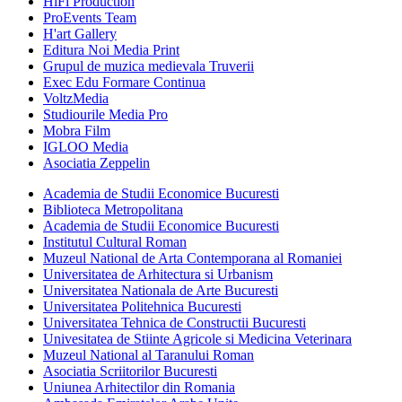
HiFi Production
ProEvents Team
H'art Gallery
Editura Noi Media Print
Grupul de muzica medievala Truverii
Exec Edu Formare Continua
VoltzMedia
Studiourile Media Pro
Mobra Film
IGLOO Media
Asociatia Zeppelin
Academia de Studii Economice Bucuresti
Biblioteca Metropolitana
Academia de Studii Economice Bucuresti
Institutul Cultural Roman
Muzeul National de Arta Contemporana al Romaniei
Universitatea de Arhitectura si Urbanism
Universitatea Nationala de Arte Bucuresti
Universitatea Politehnica Bucuresti
Universitatea Tehnica de Constructii Bucuresti
Univesitatea de Stiinte Agricole si Medicina Veterinara
Muzeul National al Taranului Roman
Asociatia Scriitorilor Bucuresti
Uniunea Arhitectilor din Romania