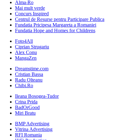
Alma-Ro
Mai mult verde
Concurs Inspired
Centrul de Resurse pentru Participare Publica
Fundatia Pricipesa Margareta a Romaniei
Fundatia Hope and Homes for Childrens
Foto4All
Ciprian Strugariu
Alex Conu
MangaZen
Dreamstime.com
Cristian Bassa
Radu Olteanu
Chibi.Ro
Ileana Bosogea-Tudor
Crina Prida
BadOrGood
Miri Bratu
BMP Advertising
Vitrina Advertising
RFI Romania