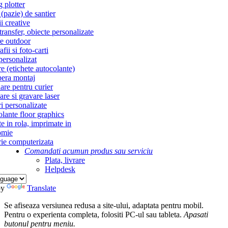
g plotter
(pazie) de santier
i creative
ransfer, obiecte personalizate
re outdoor
fii si foto-carti
personalizat
re (etichete autocolante)
era montaj
re pentru curier
re si gravare laser
i personalizate
lante floor graphics
te in rola, imprimate in
omie
ie computerizata
Comandati acum
un produs sau serviciu
Plata, livrare
Helpdesk
by
Translate
Se afiseaza versiunea redusa a site-ului, adaptata pentru mobil.
Pentru o experienta completa, folositi PC-ul sau tableta.
Apasati
butonul
pentru meniu.