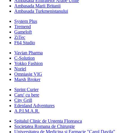
Ambasada Emiratelor Arabe Unite
Ambasada Marii Britanii
Ambasada Turkmenistanului
System Plus
Tremend
Gameloft
ZiTec
F64 Studio
Vavian Pharma
C-Solution
Yokko Fashion
Noriel
Omniasig VIG
Marsh Broker
Sprint Curier
Caru' cu bere
City Grill
Edenland Adventures
A.P.I.M.A.R.
Spitalul Clinic de Urgenta Floreasca
Societatea Romana de Chirurgie
Universitatea de Medicina si Farmacie "Carol Davila"