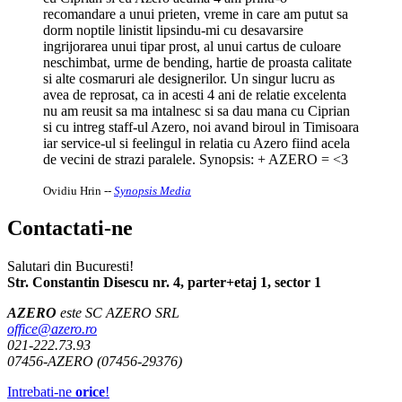
recomandare a unui prieten, vreme in care am putut sa
dorm noptile linistit lipsindu-mi cu desavarsire
ingrijorarea unui tipar prost, al unui cartus de culoare
neschimbat, urme de bending, hartie de proasta calitate
si alte cosmaruri ale designerilor. Un singur lucru as
avea de reprosat, ca in acesti 4 ani de relatie excelenta
nu am reusit sa ma intalnesc si sa dau mana cu Ciprian
si cu intreg staff-ul Azero, noi avand biroul in Timisoara
iar service-ul si feelingul in relatia cu Azero fiind acela
de vecini de strazi paralele. Synopsis: + AZERO = <3
Ovidiu Hrin
--
Synopsis Media
Contactati-ne
Salutari din Bucuresti!
Str. Constantin Disescu nr. 4, parter+etaj 1, sector 1
AZERO
este SC AZERO SRL
office@azero.ro
021-222.73.93
07456-AZERO (07456-29376)
Intrebati-ne
orice
!