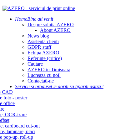
Home
Bine ati venit
Despre solutia AZERO
About AZERO
News blog
Asistenta clienti
GDPR stuff
Echipa AZERO
Referinte (critice)
Cautare
AZERO in Timisoara
Lucreaza cu noi!
Contactati-ne
Servicii si produse
Ce doriti sa tipariti astazi?
re CAD
e foto - poster
e office
re
re, OCR-izare
ffset
e, cardboard cut-out
re, laminare, placi
e pop-up, roll-up