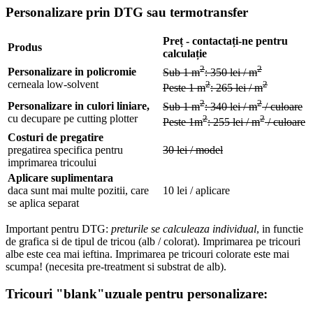
Personalizare prin DTG sau termotransfer
Preț - contactați-ne pentru
Produs
calculație
2
2
Personalizare in policromie
Sub 1 m
: 350 lei / m
cerneala low-solvent
2
2
Peste 1 m
: 265 lei / m
2
2
Personalizare in culori liniare,
Sub 1 m
: 340 lei / m
/ culoare
cu decupare pe cutting plotter
2
2
Peste 1m
: 255 lei / m
/ culoare
Costuri de pregatire
pregatirea specifica pentru
30 lei / model
imprimarea tricoului
Aplicare suplimentara
daca sunt mai multe pozitii, care
10 lei / aplicare
se aplica separat
Important pentru DTG:
preturile se calculeaza individual
, in functie
de grafica si de tipul de tricou (alb / colorat). Imprimarea pe tricouri
albe este cea mai ieftina. Imprimarea pe tricouri colorate este mai
scumpa! (necesita pre-treatment si substrat de alb).
Tricouri "blank"uzuale pentru personalizare: