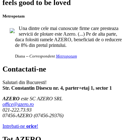
feels good to be loved
Metropotam
Una dintre cele mai cunoscute firme care presteaza
servicii de plotare este Azero. (...) Pe de alta parte,
daca folositi ramele AZERO, beneficiati de o reducere
de 8% din pretul printului.
Diana
-- Correspondent
Metropotam
Contactati-ne
Salutari din Bucuresti!
Str. Constantin Disescu nr. 4, parter+etaj 1, sector 1
AZERO
este SC AZERO SRL
office@azero.ro
021-222.73.93
07456-AZERO (07456-29376)
Intrebati-ne
orice
!
Tot AZERO