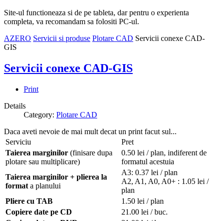
Site-ul functioneaza si de pe tableta, dar pentru o experienta
completa, va recomandam sa folositi PC-ul.
AZERO
Servicii si produse
Plotare CAD
Servicii conexe CAD-
GIS
Servicii conexe CAD-GIS
Print
Details
Category:
Plotare CAD
Daca aveti nevoie de mai mult decat un print facut sul...
Serviciu
Pret
Taierea marginilor
(finisare dupa
0.50 lei / plan, indiferent de
plotare sau multiplicare)
formatul acestuia
A3: 0.37 lei / plan
Taierea marginilor + plierea la
A2, A1, A0, A0+ : 1.05 lei /
format
a planului
plan
Pliere cu TAB
1.50 lei / plan
Copiere date pe CD
21.00 lei / buc.