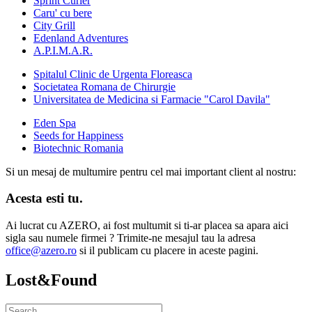
Sprint Curier
Caru' cu bere
City Grill
Edenland Adventures
A.P.I.M.A.R.
Spitalul Clinic de Urgenta Floreasca
Societatea Romana de Chirurgie
Universitatea de Medicina si Farmacie "Carol Davila"
Eden Spa
Seeds for Happiness
Biotechnic Romania
Si un mesaj de multumire pentru cel mai important client al nostru:
Acesta esti tu.
Ai lucrat cu AZERO, ai fost multumit si ti-ar placea sa apara aici
sigla sau numele firmei ? Trimite-ne mesajul tau la adresa
office@azero.ro
si il publicam cu placere in aceste pagini.
Lost&Found