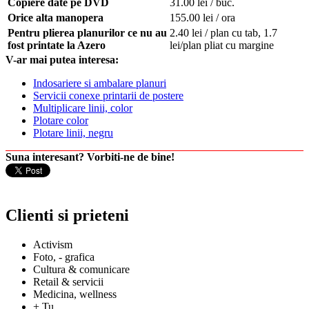
Copiere date pe DVD
31.00 lei / buc.
Orice alta manopera
155.00 lei / ora
Pentru plierea planurilor ce nu au
2.40 lei / plan cu tab, 1.7
fost printate la Azero
lei/plan pliat cu margine
V-ar mai putea interesa:
Indosariere si ambalare planuri
Servicii conexe printarii de postere
Multiplicare linii, color
Plotare color
Plotare linii, negru
Suna interesant? Vorbiti-ne de bine!
Clienti si prieteni
Activism
Foto, - grafica
Cultura & comunicare
Retail & servicii
Medicina, wellness
+ Tu