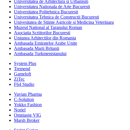
Universitatea de Arhitectura si Urbanism
Universitatea Nationala de Arte Bucuresti
Universitatea Politehnica Bucuresti
Universitatea Tehnica de Constructii Bucuresti
Univesitatea de Stiinte Agricole si Medicina Veterinara
Muzeul National al Taranului Roman
Asociatia Scriitorilor Bucuresti
Uniunea Arhitectilor din Romania
Ambasada Emiratelor Arabe Unite
Ambasada Marii Britanii
Ambasada Turkmenistanului
System Plus
Tremend
Gameloft
ZiTec
F64 Studio
Vavian Pharma
C-Solution
Yokko Fashion
Noriel
Omniasig VIG
Marsh Broker