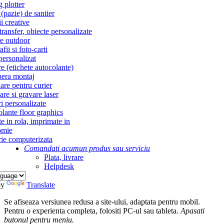
g plotter
(pazie) de santier
i creative
ransfer, obiecte personalizate
re outdoor
fii si foto-carti
personalizat
re (etichete autocolante)
era montaj
re pentru curier
re si gravare laser
i personalizate
lante floor graphics
te in rola, imprimate in
omie
ie computerizata
Comandati acum
un produs sau serviciu
Plata, livrare
Helpdesk
by
Translate
Se afiseaza versiunea redusa a site-ului, adaptata pentru mobil.
Pentru o experienta completa, folositi PC-ul sau tableta.
Apasati
butonul
pentru meniu.