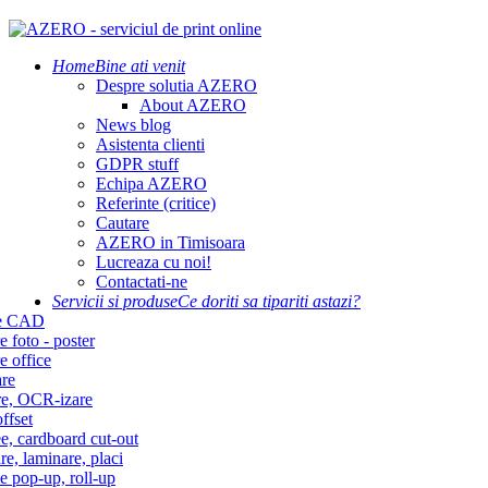
Home
Bine ati venit
Despre solutia AZERO
About AZERO
News blog
Asistenta clienti
GDPR stuff
Echipa AZERO
Referinte (critice)
Cautare
AZERO in Timisoara
Lucreaza cu noi!
Contactati-ne
Servicii si produse
Ce doriti sa tipariti astazi?
re CAD
e foto - poster
e office
re
re, OCR-izare
ffset
e, cardboard cut-out
re, laminare, placi
e pop-up, roll-up