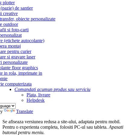
g plotter
(pazie) de santier
i creative
ransfer, obiecte personalizate
re outdoor
fii si foto-carti
personalizat
re (etichete autocolante)
era montaj
re pentru curier
re si gravare laser
i personalizate
lante floor graphics
te in rola, imprimate in
omie
ie computerizata
Comandati acum
un produs sau serviciu
Plata, livrare
Helpdesk
by
Translate
Se afiseaza versiunea redusa a site-ului, adaptata pentru mobil.
Pentru o experienta completa, folositi PC-ul sau tableta.
Apasati
butonul
pentru meniu.