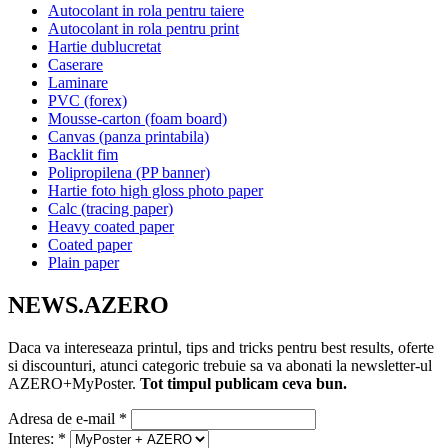
Autocolant in rola pentru taiere
Autocolant in rola pentru print
Hartie dublucretat
Caserare
Laminare
PVC (forex)
Mousse-carton (foam board)
Canvas (panza printabila)
Backlit fim
Polipropilena (PP banner)
Hartie foto high gloss photo paper
Calc (tracing paper)
Heavy coated paper
Coated paper
Plain paper
NEWS.AZERO
Daca va intereseaza printul, tips and tricks pentru best results, oferte
si discounturi, atunci categoric trebuie sa va abonati la newsletter-ul
AZERO+MyPoster.
Tot timpul publicam ceva bun.
Adresa de e-mail
*
Interes:
*