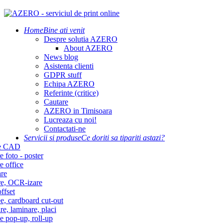
Home
Bine ati venit
Despre solutia AZERO
About AZERO
News blog
Asistenta clienti
GDPR stuff
Echipa AZERO
Referinte (critice)
Cautare
AZERO in Timisoara
Lucreaza cu noi!
Contactati-ne
Servicii si produse
Ce doriti sa tipariti astazi?
re CAD
e foto - poster
e office
re
re, OCR-izare
ffset
e, cardboard cut-out
re, laminare, placi
e pop-up, roll-up