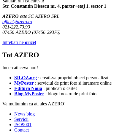
Salutari din Bucuresti!
Str. Constantin Disescu nr. 4, parter+etaj 1, sector 1
AZERO
este SC AZERO SRL
office@azero.ro
021-222.73.93
07456-AZERO (07456-29376)
Intrebati-ne
orice
!
Tot AZERO
Incercati ceva nou!
SILOZ.org
: creati-va propriul obiect personalizat
MyPoster
: serviciul de print foto si inramare online
Editura Noua
: publicati o carte!
Blog.MyPoster
: blogul nostru de print foto
Va multumim ca ati ales AZERO!
News blog
Servicii
ISO9001
Contact