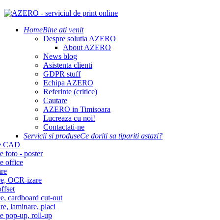
Home
Bine ati venit
Despre solutia AZERO
About AZERO
News blog
Asistenta clienti
GDPR stuff
Echipa AZERO
Referinte (critice)
Cautare
AZERO in Timisoara
Lucreaza cu noi!
Contactati-ne
Servicii si produse
Ce doriti sa tipariti astazi?
re CAD
e foto - poster
e office
re
re, OCR-izare
ffset
e, cardboard cut-out
re, laminare, placi
e pop-up, roll-up