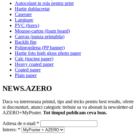
Autocolant in rola pentru print
Hartie dublucretat
Caserare
Laminare
PVC (forex)
Mousse-carton (foam board)
Canvas (panza printabila)
Backlit fim
Polipropilena (PP banner)
Hartie foto high gloss photo paper
Calc (tracing paper)
Heavy coated paper
Coated paper
Plain paper
NEWS.AZERO
Daca va intereseaza printul, tips and tricks pentru best results, oferte
si discounturi, atunci categoric trebuie sa va abonati la newsletter-ul
AZERO+MyPoster.
Tot timpul publicam ceva bun.
Adresa de e-mail
*
Interes:
*