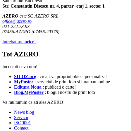
Salutari din Bucuresti!
Str. Constantin Disescu nr. 4, parter+etaj 1, sector 1
AZERO
este SC AZERO SRL
office@azero.ro
021-222.73.93
07456-AZERO (07456-29376)
Intrebati-ne
orice
!
Tot AZERO
Incercati ceva nou!
SILOZ.org
: creati-va propriul obiect personalizat
MyPoster
: serviciul de print foto si inramare online
Editura Noua
: publicati o carte!
Blog.MyPoster
: blogul nostru de print foto
Va multumim ca ati ales AZERO!
News blog
Servicii
ISO9001
Contact