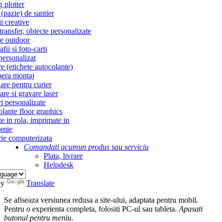
g plotter
(pazie) de santier
i creative
ransfer, obiecte personalizate
re outdoor
fii si foto-carti
personalizat
re (etichete autocolante)
era montaj
re pentru curier
re si gravare laser
i personalizate
lante floor graphics
te in rola, imprimate in
omie
ie computerizata
Comandati acum
un produs sau serviciu
Plata, livrare
Helpdesk
by
Translate
Se afiseaza versiunea redusa a site-ului, adaptata pentru mobil.
Pentru o experienta completa, folositi PC-ul sau tableta.
Apasati
butonul
pentru meniu.