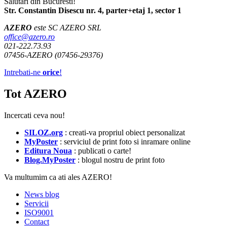
Salutari din Bucuresti!
Str. Constantin Disescu nr. 4, parter+etaj 1, sector 1
AZERO
este SC AZERO SRL
office@azero.ro
021-222.73.93
07456-AZERO (07456-29376)
Intrebati-ne
orice
!
Tot AZERO
Incercati ceva nou!
SILOZ.org
: creati-va propriul obiect personalizat
MyPoster
: serviciul de print foto si inramare online
Editura Noua
: publicati o carte!
Blog.MyPoster
: blogul nostru de print foto
Va multumim ca ati ales AZERO!
News blog
Servicii
ISO9001
Contact