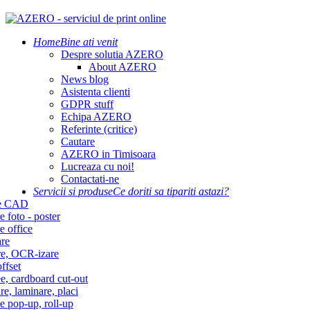
Home
Bine ati venit
Despre solutia AZERO
About AZERO
News blog
Asistenta clienti
GDPR stuff
Echipa AZERO
Referinte (critice)
Cautare
AZERO in Timisoara
Lucreaza cu noi!
Contactati-ne
Servicii si produse
Ce doriti sa tipariti astazi?
re CAD
e foto - poster
e office
re
re, OCR-izare
ffset
e, cardboard cut-out
re, laminare, placi
e pop-up, roll-up