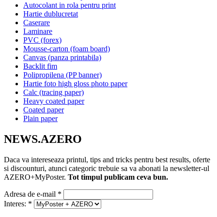
Autocolant in rola pentru print
Hartie dublucretat
Caserare
Laminare
PVC (forex)
Mousse-carton (foam board)
Canvas (panza printabila)
Backlit fim
Polipropilena (PP banner)
Hartie foto high gloss photo paper
Calc (tracing paper)
Heavy coated paper
Coated paper
Plain paper
NEWS.AZERO
Daca va intereseaza printul, tips and tricks pentru best results, oferte
si discounturi, atunci categoric trebuie sa va abonati la newsletter-ul
AZERO+MyPoster.
Tot timpul publicam ceva bun.
Adresa de e-mail
*
Interes:
*