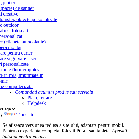
g plotter
(pazie) de santier
i creative
ransfer, obiecte personalizate
re outdoor
fii si foto-carti
personalizat
re (etichete autocolante)
era montaj
re pentru curier
re si gravare laser
i personalizate
lante floor graphics
te in rola, imprimate in
omie
ie computerizata
Comandati acum
un produs sau serviciu
Plata, livrare
Helpdesk
by
Translate
Se afiseaza versiunea redusa a site-ului, adaptata pentru mobil.
Pentru o experienta completa, folositi PC-ul sau tableta.
Apasati
butonul
pentru meniu.