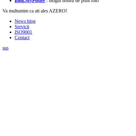
Blog.MyPoster
: blogul nostru de print foto
Va multumim ca ati ales AZERO!
News blog
Servicii
ISO9001
Contact
sus