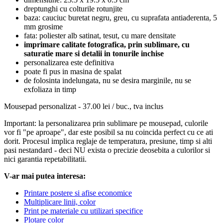
dreptunghi cu colturile rotunjite
baza: cauciuc buretat negru, greu, cu suprafata antiaderenta, 5
mm grosime
fata: poliester alb satinat, tesut, cu mare densitate
imprimare calitate fotografica, prin sublimare, cu
saturatie mare si detalii in tonurile inchise
personalizarea este definitiva
poate fi pus in masina de spalat
de folosinta indelungata, nu se desira marginile, nu se
exfoliaza in timp
Mousepad personalizat - 37.00 lei / buc., tva inclus
Important: la personalizarea prin sublimare pe mousepad, culorile
vor fi "pe aproape", dar este posibil sa nu coincida perfect cu ce ati
dorit. Procesul implica reglaje de temperatura, presiune, timp si alti
pasi nestandard - deci NU exista o precizie deosebita a culorilor si
nici garantia repetabilitatii.
V-ar mai putea interesa:
Printare postere si afise economice
Multiplicare linii, color
Print pe materiale cu utilizari specifice
Plotare color