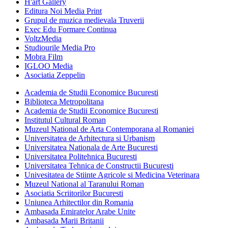
H'art Gallery
Editura Noi Media Print
Grupul de muzica medievala Truverii
Exec Edu Formare Continua
VoltzMedia
Studiourile Media Pro
Mobra Film
IGLOO Media
Asociatia Zeppelin
Academia de Studii Economice Bucuresti
Biblioteca Metropolitana
Academia de Studii Economice Bucuresti
Institutul Cultural Roman
Muzeul National de Arta Contemporana al Romaniei
Universitatea de Arhitectura si Urbanism
Universitatea Nationala de Arte Bucuresti
Universitatea Politehnica Bucuresti
Universitatea Tehnica de Constructii Bucuresti
Univesitatea de Stiinte Agricole si Medicina Veterinara
Muzeul National al Taranului Roman
Asociatia Scriitorilor Bucuresti
Uniunea Arhitectilor din Romania
Ambasada Emiratelor Arabe Unite
Ambasada Marii Britanii