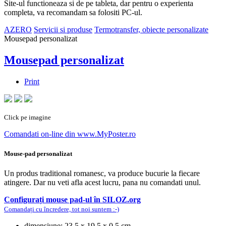
Site-ul functioneaza si de pe tableta, dar pentru o experienta
completa, va recomandam sa folositi PC-ul.
AZERO
Servicii si produse
Termotransfer, obiecte personalizate
Mousepad personalizat
Mousepad personalizat
Print
Click pe imagine
Comandati on-line din www.MyPoster.ro
Mouse-pad personalizat
Un produs traditional romanesc, va produce bucurie la fiecare
atingere. Dar nu veti afla acest lucru, pana nu comandati unul.
Configurați mouse pad-ul în SILOZ.org
Comandați cu încredere, tot noi suntem :-)
dimensiune: 23.5 x 19.5 x 0.5 cm