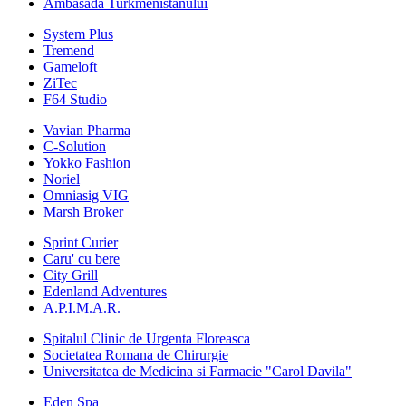
Ambasada Turkmenistanului
System Plus
Tremend
Gameloft
ZiTec
F64 Studio
Vavian Pharma
C-Solution
Yokko Fashion
Noriel
Omniasig VIG
Marsh Broker
Sprint Curier
Caru' cu bere
City Grill
Edenland Adventures
A.P.I.M.A.R.
Spitalul Clinic de Urgenta Floreasca
Societatea Romana de Chirurgie
Universitatea de Medicina si Farmacie "Carol Davila"
Eden Spa