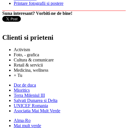
Printare fotografii si postere
Suna interesant? Vorbiti-ne de bine!
Clienti si prieteni
Activism
Foto, - grafica
Cultura & comunicare
Retail & servicii
Medicina, wellness
+ Tu
Dor de duca
Mioritics
Terra Mileniul III
Salvati Dunarea si Delta
UNICEF Romania
Asociatia Mai Mult Verde
Alma-Ro
Mai mult verde