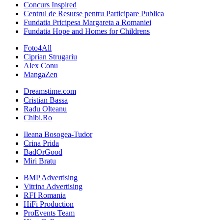
Concurs Inspired
Centrul de Resurse pentru Participare Publica
Fundatia Pricipesa Margareta a Romaniei
Fundatia Hope and Homes for Childrens
Foto4All
Ciprian Strugariu
Alex Conu
MangaZen
Dreamstime.com
Cristian Bassa
Radu Olteanu
Chibi.Ro
Ileana Bosogea-Tudor
Crina Prida
BadOrGood
Miri Bratu
BMP Advertising
Vitrina Advertising
RFI Romania
HiFi Production
ProEvents Team