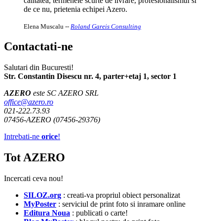
calitatea, termenele scurte de livrare, profesionalismul si
de ce nu, prietenia echipei Azero.
Elena Muscalu
--
Roland Gareis Consulting
Contactati-ne
Salutari din Bucuresti!
Str. Constantin Disescu nr. 4, parter+etaj 1, sector 1
AZERO
este SC AZERO SRL
office@azero.ro
021-222.73.93
07456-AZERO (07456-29376)
Intrebati-ne
orice
!
Tot AZERO
Incercati ceva nou!
SILOZ.org
: creati-va propriul obiect personalizat
MyPoster
: serviciul de print foto si inramare online
Editura Noua
: publicati o carte!