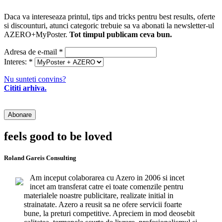
Daca va intereseaza printul, tips and tricks pentru best results, oferte
si discounturi, atunci categoric trebuie sa va abonati la newsletter-ul
AZERO+MyPoster.
Tot timpul publicam ceva bun.
Adresa de e-mail
*
Interes:
*
Nu sunteti convins?
Cititi arhiva.
feels good to be loved
Roland Gareis Consulting
Am inceput colaborarea cu Azero in 2006 si incet
incet am transferat catre ei toate comenzile pentru
materialele noastre publicitare, realizate initial in
strainatate. Azero a reusit sa ne ofere servicii foarte
bune, la preturi competitive. Apreciem in mod deosebit