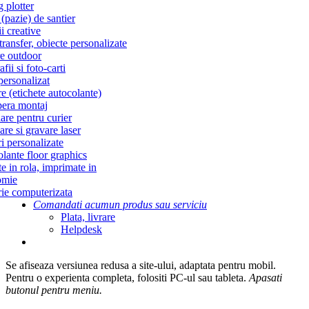
g plotter
(pazie) de santier
i creative
ransfer, obiecte personalizate
re outdoor
fii si foto-carti
personalizat
re (etichete autocolante)
era montaj
re pentru curier
re si gravare laser
i personalizate
lante floor graphics
te in rola, imprimate in
omie
ie computerizata
Comandati acum
un produs sau serviciu
Plata, livrare
Helpdesk
Se afiseaza versiunea redusa a site-ului, adaptata pentru mobil.
Pentru o experienta completa, folositi PC-ul sau tableta.
Apasati
butonul
pentru meniu.