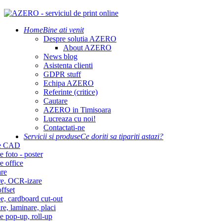
Home
Bine ati venit
Despre solutia AZERO
About AZERO
News blog
Asistenta clienti
GDPR stuff
Echipa AZERO
Referinte (critice)
Cautare
AZERO in Timisoara
Lucreaza cu noi!
Contactati-ne
Servicii si produse
Ce doriti sa tipariti astazi?
re CAD
e foto - poster
e office
re
re, OCR-izare
ffset
e, cardboard cut-out
re, laminare, placi
e pop-up, roll-up