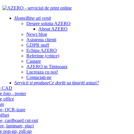
Home
Bine ati venit
Despre solutia AZERO
About AZERO
News blog
Asistenta clienti
GDPR stuff
Echipa AZERO
Referinte (critice)
Cautare
AZERO in Timisoara
Lucreaza cu noi!
Contactati-ne
Servicii si produse
Ce doriti sa tipariti astazi?
re CAD
e foto - poster
e office
re
re, OCR-izare
ffset
e, cardboard cut-out
re, laminare, placi
e pop-up, roll-up