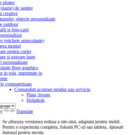
g plotter
(pazie) de santier
i creative
ransfer, obiecte personalizate
re outdoor
fii si foto-carti
personalizat
re (etichete autocolante)
era montaj
re pentru curier
re si gravare laser
i personalizate
lante floor graphics
te in rola, imprimate in
omie
ie computerizata
Comandati acum
un produs sau serviciu
Plata, livrare
Helpdesk
by
Translate
Se afiseaza versiunea redusa a site-ului, adaptata pentru mobil.
Pentru o experienta completa, folositi PC-ul sau tableta.
Apasati
butonul
pentru meniu.