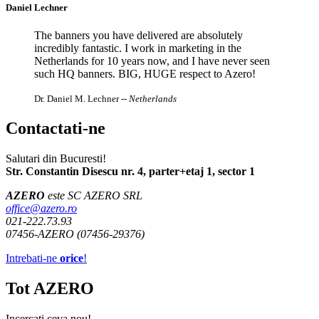
Daniel Lechner
The banners you have delivered are absolutely
incredibly fantastic. I work in marketing in the
Netherlands for 10 years now, and I have never seen
such HQ banners. BIG, HUGE respect to Azero!
Dr. Daniel M. Lechner
-- Netherlands
Contactati-ne
Salutari din Bucuresti!
Str. Constantin Disescu nr. 4, parter+etaj 1, sector 1
AZERO
este SC AZERO SRL
office@azero.ro
021-222.73.93
07456-AZERO (07456-29376)
Intrebati-ne
orice
!
Tot AZERO
Incercati ceva nou!