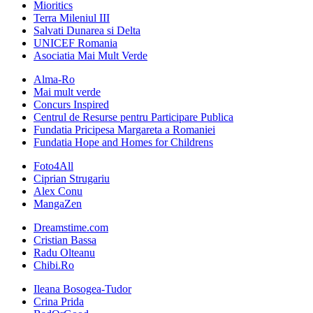
Mioritics
Terra Mileniul III
Salvati Dunarea si Delta
UNICEF Romania
Asociatia Mai Mult Verde
Alma-Ro
Mai mult verde
Concurs Inspired
Centrul de Resurse pentru Participare Publica
Fundatia Pricipesa Margareta a Romaniei
Fundatia Hope and Homes for Childrens
Foto4All
Ciprian Strugariu
Alex Conu
MangaZen
Dreamstime.com
Cristian Bassa
Radu Olteanu
Chibi.Ro
Ileana Bosogea-Tudor
Crina Prida