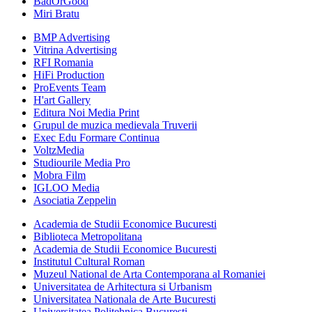
BadOrGood
Miri Bratu
BMP Advertising
Vitrina Advertising
RFI Romania
HiFi Production
ProEvents Team
H'art Gallery
Editura Noi Media Print
Grupul de muzica medievala Truverii
Exec Edu Formare Continua
VoltzMedia
Studiourile Media Pro
Mobra Film
IGLOO Media
Asociatia Zeppelin
Academia de Studii Economice Bucuresti
Biblioteca Metropolitana
Academia de Studii Economice Bucuresti
Institutul Cultural Roman
Muzeul National de Arta Contemporana al Romaniei
Universitatea de Arhitectura si Urbanism
Universitatea Nationala de Arte Bucuresti
Universitatea Politehnica Bucuresti