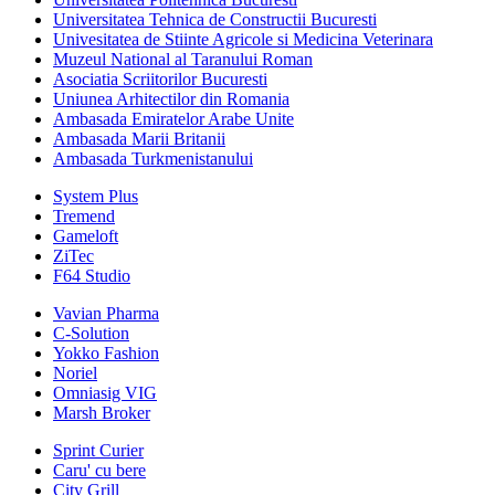
Universitatea Tehnica de Constructii Bucuresti
Univesitatea de Stiinte Agricole si Medicina Veterinara
Muzeul National al Taranului Roman
Asociatia Scriitorilor Bucuresti
Uniunea Arhitectilor din Romania
Ambasada Emiratelor Arabe Unite
Ambasada Marii Britanii
Ambasada Turkmenistanului
System Plus
Tremend
Gameloft
ZiTec
F64 Studio
Vavian Pharma
C-Solution
Yokko Fashion
Noriel
Omniasig VIG
Marsh Broker
Sprint Curier
Caru' cu bere
City Grill