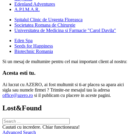
Edenland Adventures
A.P.I.M.A.R.
Spitalul Clinic de Urgenta Floreasca
Societatea Romana de Chirurgie
Universitatea de Medicina si Farmacie "Carol Davila"
Eden Spa
Seeds for Happiness
Biotechnic Romania
Si un mesaj de multumire pentru cel mai important client al nostru:
Acesta esti tu.
Ai lucrat cu AZERO, ai fost multumit si ti-ar placea sa apara aici
sigla sau numele firmei ? Trimite-ne mesajul tau la adresa
office@azero.ro
si il publicam cu placere in aceste pagini.
Lost&Found
Cautati cu incredere. Chiar functioneaza!
Advanced Search