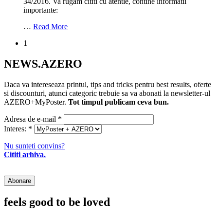
34/2016. Va rugam cititi cu atentie, contine informatii
importante:
…
Read More
1
NEWS.AZERO
Daca va intereseaza printul, tips and tricks pentru best results, oferte
si discounturi, atunci categoric trebuie sa va abonati la newsletter-ul
AZERO+MyPoster.
Tot timpul publicam ceva bun.
Adresa de e-mail
*
Interes:
*
Nu sunteti convins?
Cititi arhiva.
feels good to be loved