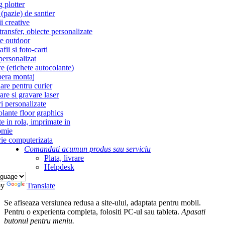
g plotter
(pazie) de santier
i creative
ransfer, obiecte personalizate
re outdoor
fii si foto-carti
personalizat
re (etichete autocolante)
era montaj
re pentru curier
re si gravare laser
i personalizate
lante floor graphics
te in rola, imprimate in
omie
ie computerizata
Comandati acum
un produs sau serviciu
Plata, livrare
Helpdesk
by
Translate
Se afiseaza versiunea redusa a site-ului, adaptata pentru mobil.
Pentru o experienta completa, folositi PC-ul sau tableta.
Apasati
butonul
pentru meniu.