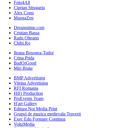
Foto4All
Ciprian Strugariu
Alex Conu
MangaZen
Dreamstime.com
Cristian Bassa
Radu Olteanu
Chibi.Ro
Ileana Bosogea-Tudor
Crina Prida
BadOrGood
Miri Bratu
BMP Advertising
Vitrina Advertising
RFI Romania
HiFi Production
ProEvents Team
H'art Gallery
Editura Noi Media Print
Grupul de muzica medievala Truverii
Exec Edu Formare Continua
VoltzMedia