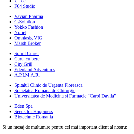
ZiTec
F64 Studio
Vavian Pharma
C-Solution
Yokko Fashion
Noriel
Omniasig VIG
Marsh Broker
Sprint Curier
Caru' cu bere
City Grill
Edenland Adventures
A.P.I.M.A.R.
Spitalul Clinic de Urgenta Floreasca
Societatea Romana de Chirurgie
Universitatea de Medicina si Farmacie "Carol Davila"
Eden Spa
Seeds for Happiness
Biotechnic Romania
Si un mesaj de multumire pentru cel mai important client al nostru: