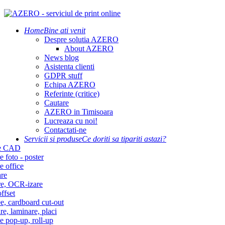
Home
Bine ati venit
Despre solutia AZERO
About AZERO
News blog
Asistenta clienti
GDPR stuff
Echipa AZERO
Referinte (critice)
Cautare
AZERO in Timisoara
Lucreaza cu noi!
Contactati-ne
Servicii si produse
Ce doriti sa tipariti astazi?
re CAD
e foto - poster
e office
re
re, OCR-izare
ffset
e, cardboard cut-out
re, laminare, placi
e pop-up, roll-up