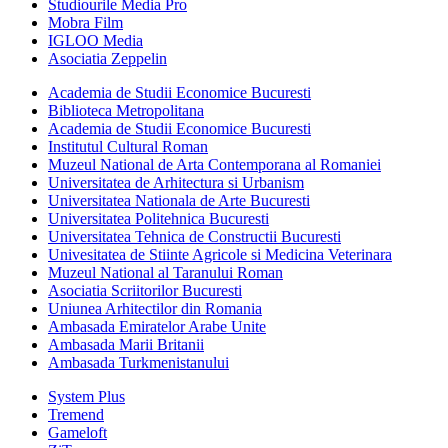
Studiourile Media Pro
Mobra Film
IGLOO Media
Asociatia Zeppelin
Academia de Studii Economice Bucuresti
Biblioteca Metropolitana
Academia de Studii Economice Bucuresti
Institutul Cultural Roman
Muzeul National de Arta Contemporana al Romaniei
Universitatea de Arhitectura si Urbanism
Universitatea Nationala de Arte Bucuresti
Universitatea Politehnica Bucuresti
Universitatea Tehnica de Constructii Bucuresti
Univesitatea de Stiinte Agricole si Medicina Veterinara
Muzeul National al Taranului Roman
Asociatia Scriitorilor Bucuresti
Uniunea Arhitectilor din Romania
Ambasada Emiratelor Arabe Unite
Ambasada Marii Britanii
Ambasada Turkmenistanului
System Plus
Tremend
Gameloft