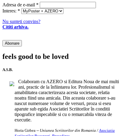
Adresa de e-mail
*
Interes:
*
Nu sunteti convins?
Cititi arhiva.
feels good to be loved
A.S.B.
Colaboram cu AZERO si Editura Noua de mai multi
ani, practic de la înfiintarea lor. Profesionalismul si
amabilitatea caracterizeaza acesta societate, relatia
noatra fiind una amicala. Din aceasta colaborare s-au
nascut numeroase volume de versuri, proza si eseu
aparute sub egida Asociatiei Scriitorilor în conditii
tipografice impecabile si cu o remarcabila viteza de
executie.
Horia Girbea
-- Uniunea Scriitorilor din Romania /
Asociatia
Scriitorilor Bucuresti, Presedinte