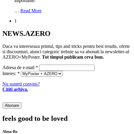
importante:
…
Read More
1
NEWS.AZERO
Daca va intereseaza printul, tips and tricks pentru best results, oferte
si discounturi, atunci categoric trebuie sa va abonati la newsletter-ul
AZERO+MyPoster.
Tot timpul publicam ceva bun.
Adresa de e-mail
*
Interes:
*
Nu sunteti convins?
Cititi arhiva.
feels good to be loved
Alma-Ro