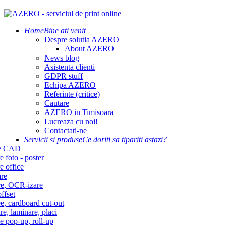
Home
Bine ati venit
Despre solutia AZERO
About AZERO
News blog
Asistenta clienti
GDPR stuff
Echipa AZERO
Referinte (critice)
Cautare
AZERO in Timisoara
Lucreaza cu noi!
Contactati-ne
Servicii si produse
Ce doriti sa tipariti astazi?
re CAD
e foto - poster
e office
re
re, OCR-izare
ffset
e, cardboard cut-out
re, laminare, placi
e pop-up, roll-up