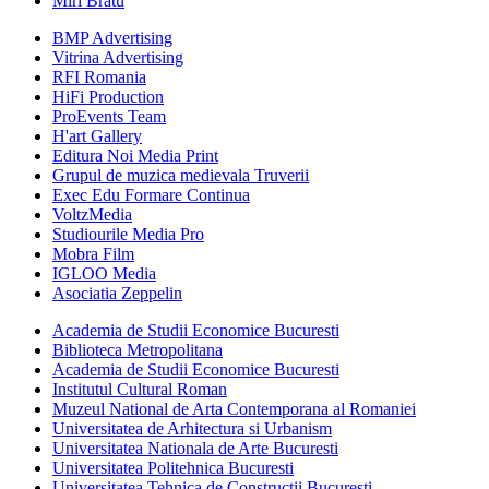
Miri Bratu
BMP Advertising
Vitrina Advertising
RFI Romania
HiFi Production
ProEvents Team
H'art Gallery
Editura Noi Media Print
Grupul de muzica medievala Truverii
Exec Edu Formare Continua
VoltzMedia
Studiourile Media Pro
Mobra Film
IGLOO Media
Asociatia Zeppelin
Academia de Studii Economice Bucuresti
Biblioteca Metropolitana
Academia de Studii Economice Bucuresti
Institutul Cultural Roman
Muzeul National de Arta Contemporana al Romaniei
Universitatea de Arhitectura si Urbanism
Universitatea Nationala de Arte Bucuresti
Universitatea Politehnica Bucuresti
Universitatea Tehnica de Constructii Bucuresti