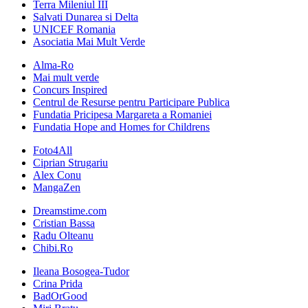
Terra Mileniul III
Salvati Dunarea si Delta
UNICEF Romania
Asociatia Mai Mult Verde
Alma-Ro
Mai mult verde
Concurs Inspired
Centrul de Resurse pentru Participare Publica
Fundatia Pricipesa Margareta a Romaniei
Fundatia Hope and Homes for Childrens
Foto4All
Ciprian Strugariu
Alex Conu
MangaZen
Dreamstime.com
Cristian Bassa
Radu Olteanu
Chibi.Ro
Ileana Bosogea-Tudor
Crina Prida
BadOrGood