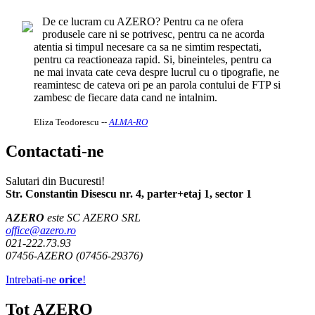
De ce lucram cu AZERO? Pentru ca ne ofera
produsele care ni se potrivesc, pentru ca ne acorda
atentia si timpul necesare ca sa ne simtim respectati,
pentru ca reactioneaza rapid. Si, bineinteles, pentru ca
ne mai invata cate ceva despre lucrul cu o tipografie, ne
reamintesc de cateva ori pe an parola contului de FTP si
zambesc de fiecare data cand ne intalnim.
Eliza Teodorescu
--
ALMA-RO
Contactati-ne
Salutari din Bucuresti!
Str. Constantin Disescu nr. 4, parter+etaj 1, sector 1
AZERO
este SC AZERO SRL
office@azero.ro
021-222.73.93
07456-AZERO (07456-29376)
Intrebati-ne
orice
!
Tot AZERO