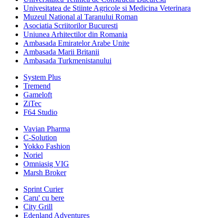
Univesitatea de Stiinte Agricole si Medicina Veterinara
Muzeul National al Taranului Roman
Asociatia Scriitorilor Bucuresti
Uniunea Arhitectilor din Romania
Ambasada Emiratelor Arabe Unite
Ambasada Marii Britanii
Ambasada Turkmenistanului
System Plus
Tremend
Gameloft
ZiTec
F64 Studio
Vavian Pharma
C-Solution
Yokko Fashion
Noriel
Omniasig VIG
Marsh Broker
Sprint Curier
Caru' cu bere
City Grill
Edenland Adventures