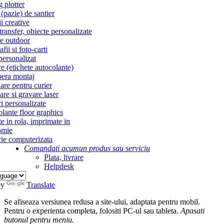
g plotter
(pazie) de santier
i creative
ransfer, obiecte personalizate
re outdoor
fii si foto-carti
personalizat
re (etichete autocolante)
era montaj
re pentru curier
re si gravare laser
i personalizate
lante floor graphics
te in rola, imprimate in
omie
ie computerizata
Comandati acum
un produs sau serviciu
Plata, livrare
Helpdesk
by
Translate
Se afiseaza versiunea redusa a site-ului, adaptata pentru mobil.
Pentru o experienta completa, folositi PC-ul sau tableta.
Apasati
butonul
pentru meniu.