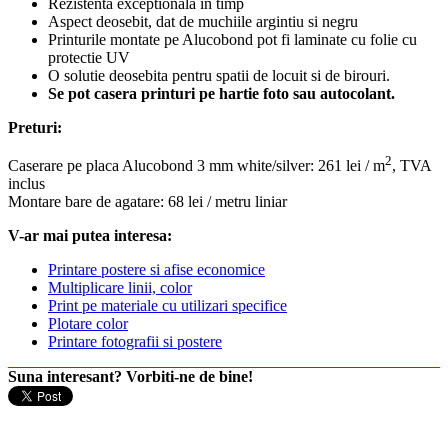
Rezistenta exceptionala in timp
Aspect deosebit, dat de muchiile argintiu si negru
Printurile montate pe Alucobond pot fi laminate cu folie cu
protectie UV
O solutie deosebita pentru spatii de locuit si de birouri.
Se pot casera printuri pe hartie foto sau autocolant.
Preturi:
2
Caserare pe placa Alucobond 3 mm white/silver: 261 lei / m
, TVA
inclus
Montare bare de agatare: 68 lei / metru liniar
V-ar mai putea interesa:
Printare postere si afise economice
Multiplicare linii, color
Print pe materiale cu utilizari specifice
Plotare color
Printare fotografii si postere
Suna interesant? Vorbiti-ne de bine!