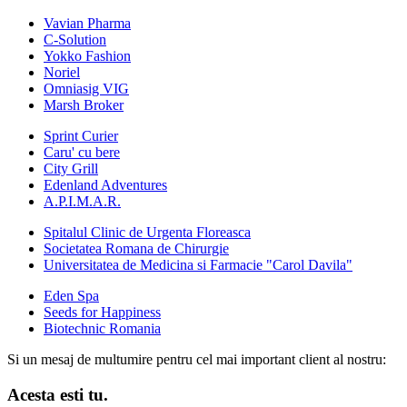
Vavian Pharma
C-Solution
Yokko Fashion
Noriel
Omniasig VIG
Marsh Broker
Sprint Curier
Caru' cu bere
City Grill
Edenland Adventures
A.P.I.M.A.R.
Spitalul Clinic de Urgenta Floreasca
Societatea Romana de Chirurgie
Universitatea de Medicina si Farmacie "Carol Davila"
Eden Spa
Seeds for Happiness
Biotechnic Romania
Si un mesaj de multumire pentru cel mai important client al nostru:
Acesta esti tu.