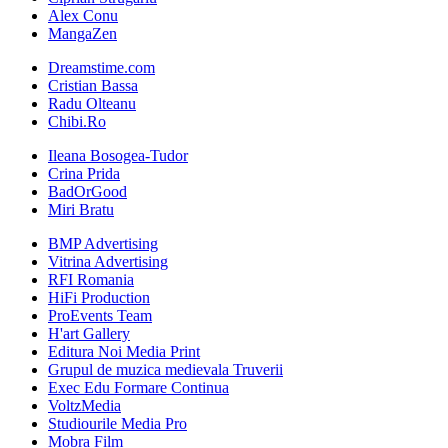
Alex Conu
MangaZen
Dreamstime.com
Cristian Bassa
Radu Olteanu
Chibi.Ro
Ileana Bosogea-Tudor
Crina Prida
BadOrGood
Miri Bratu
BMP Advertising
Vitrina Advertising
RFI Romania
HiFi Production
ProEvents Team
H'art Gallery
Editura Noi Media Print
Grupul de muzica medievala Truverii
Exec Edu Formare Continua
VoltzMedia
Studiourile Media Pro
Mobra Film