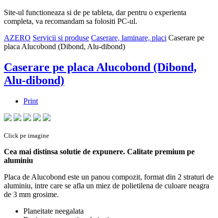
Site-ul functioneaza si de pe tableta, dar pentru o experienta
completa, va recomandam sa folositi PC-ul.
AZERO
Servicii si produse
Caserare, laminare, placi
Caserare pe
placa Alucobond (Dibond, Alu-dibond)
Caserare pe placa Alucobond (Dibond,
Alu-dibond)
Print
Click pe imagine
Cea mai distinsa solutie de expunere. Calitate premium pe
aluminiu
Placa de Alucobond este un panou compozit, format din 2 straturi de
aluminiu, intre care se afla un miez de polietilena de culoare neagra
de 3 mm grosime.
Planeitate neegalata