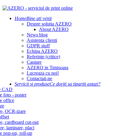
Home
Bine ati venit
Despre solutia AZERO
About AZERO
News blog
Asistenta clienti
GDPR stuff
Echipa AZERO
Referinte (critice)
Cautare
AZERO in Timisoara
Lucreaza cu noi!
Contactati-ne
Servicii si produse
Ce doriti sa tipariti astazi?
re CAD
e foto - poster
e office
re
re, OCR-izare
ffset
e, cardboard cut-out
re, laminare, placi
e pop-up, roll-up