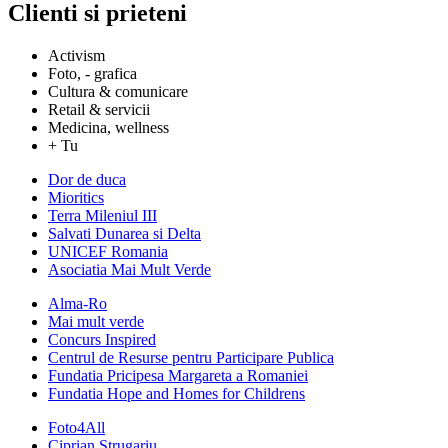
Clienti si prieteni
Activism
Foto, - grafica
Cultura & comunicare
Retail & servicii
Medicina, wellness
+ Tu
Dor de duca
Mioritics
Terra Mileniul III
Salvati Dunarea si Delta
UNICEF Romania
Asociatia Mai Mult Verde
Alma-Ro
Mai mult verde
Concurs Inspired
Centrul de Resurse pentru Participare Publica
Fundatia Pricipesa Margareta a Romaniei
Fundatia Hope and Homes for Childrens
Foto4All
Ciprian Strugariu