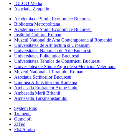
IGLOO Media
Asociatia Zeppelin
Academia de Studii Economice Bucuresti
Biblioteca Metropolitana
Academia de Studii Economice Bucuresti
Institutul Cultural Roman
Muzeul National de Arta Contemporana al Romaniei
Universitatea de Arhitectura si Urbanism
Universitatea Nationala de Arte Bucuresti
Universitatea Politehnica Bucuresti
Universitatea Tehnica de Constructii Bucuresti
Univesitatea de Stiinte Agricole si Medicina Veterinara
Muzeul National al Taranului Roman
Asociatia Scriitorilor Bucuresti
Uniunea Arhitectilor din Romania
Ambasada Emiratelor Arabe Unite
Ambasada Marii Britanii
Ambasada Turkmenistanului
System Plus
Tremend
Gameloft
ZiTec
F64 Studio