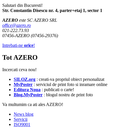
Salutari din Bucuresti!
Str. Constantin Disescu nr. 4, parter+etaj 1, sector 1
AZERO
este SC AZERO SRL
office@azero.ro
021-222.73.93
07456-AZERO (07456-29376)
Intrebati-ne
orice
!
Tot AZERO
Incercati ceva nou!
SILOZ.org
: creati-va propriul obiect personalizat
MyPoster
: serviciul de print foto si inramare online
Editura Noua
: publicati o carte!
Blog.MyPoster
: blogul nostru de print foto
Va multumim ca ati ales AZERO!
News blog
Servicii
ISO9001