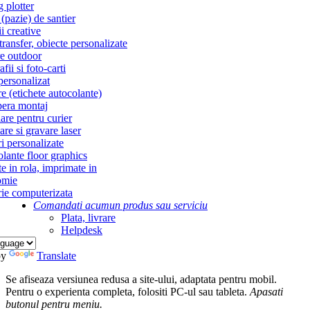
g plotter
(pazie) de santier
i creative
ransfer, obiecte personalizate
re outdoor
fii si foto-carti
personalizat
re (etichete autocolante)
era montaj
re pentru curier
re si gravare laser
i personalizate
lante floor graphics
te in rola, imprimate in
omie
ie computerizata
Comandati acum
un produs sau serviciu
Plata, livrare
Helpdesk
by
Translate
Se afiseaza versiunea redusa a site-ului, adaptata pentru mobil.
Pentru o experienta completa, folositi PC-ul sau tableta.
Apasati
butonul
pentru meniu.