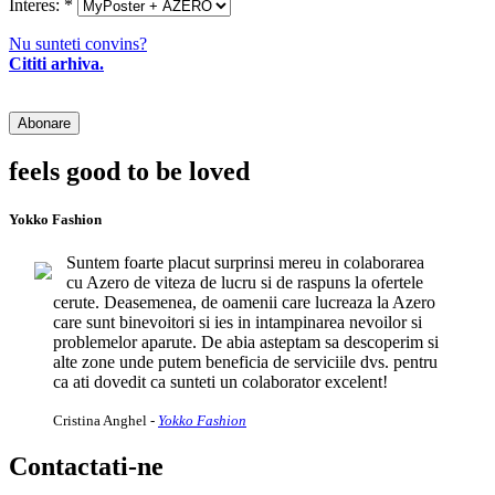
Interes:
*
Nu sunteti convins?
Cititi arhiva.
feels good to be loved
Yokko Fashion
Suntem foarte placut surprinsi mereu in colaborarea
cu Azero de viteza de lucru si de raspuns la ofertele
cerute. Deasemenea, de oamenii care lucreaza la Azero
care sunt binevoitori si ies in intampinarea nevoilor si
problemelor aparute. De abia asteptam sa descoperim si
alte zone unde putem beneficia de serviciile dvs. pentru
ca ati dovedit ca sunteti un colaborator excelent!
Cristina Anghel
-
Yokko Fashion
Contactati-ne