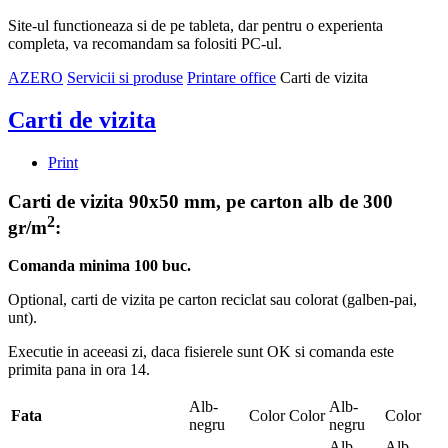
Site-ul functioneaza si de pe tableta, dar pentru o experienta
completa, va recomandam sa folositi PC-ul.
AZERO
Servicii si produse
Printare office
Carti de vizita
Carti de vizita
Print
Carti de vizita 90x50 mm, pe carton alb de 300
2
gr/m
:
Comanda minima 100 buc.
Optional, carti de vizita pe carton reciclat sau colorat (galben-pai,
unt).
Executie in aceeasi zi, daca fisierele sunt OK si comanda este
primita pana in ora 14.
Alb-
Alb-
Fata
Color
Color
Color
negru
negru
Alb-
Alb-