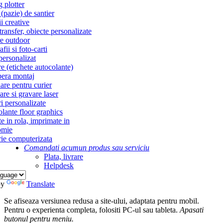
g plotter
(pazie) de santier
i creative
ransfer, obiecte personalizate
re outdoor
fii si foto-carti
personalizat
re (etichete autocolante)
era montaj
re pentru curier
re si gravare laser
i personalizate
lante floor graphics
te in rola, imprimate in
omie
ie computerizata
Comandati acum
un produs sau serviciu
Plata, livrare
Helpdesk
by
Translate
Se afiseaza versiunea redusa a site-ului, adaptata pentru mobil.
Pentru o experienta completa, folositi PC-ul sau tableta.
Apasati
butonul
pentru meniu.