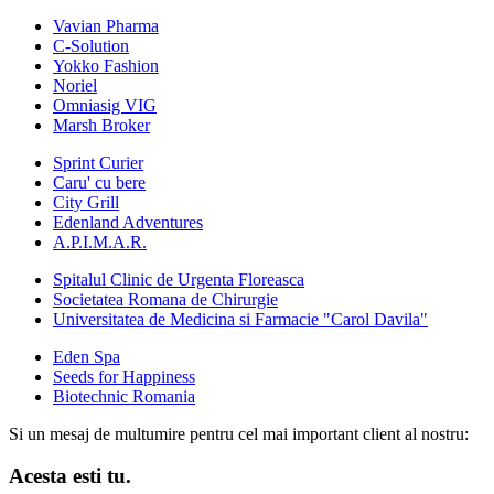
Vavian Pharma
C-Solution
Yokko Fashion
Noriel
Omniasig VIG
Marsh Broker
Sprint Curier
Caru' cu bere
City Grill
Edenland Adventures
A.P.I.M.A.R.
Spitalul Clinic de Urgenta Floreasca
Societatea Romana de Chirurgie
Universitatea de Medicina si Farmacie "Carol Davila"
Eden Spa
Seeds for Happiness
Biotechnic Romania
Si un mesaj de multumire pentru cel mai important client al nostru:
Acesta esti tu.