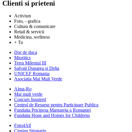
Clienti si prieteni
Activism
Foto, - grafica
Cultura & comunicare
Retail & servicii
Medicina, wellness
+ Tu
Dor de duca
Mioritics
Terra Mileniul III
Salvati Dunarea si Delta
UNICEF Romania
Asociatia Mai Mult Verde
Alma-Ro
Mai mult verde
Concurs Inspired
Centrul de Resurse pentru Participare Publica
Fundatia Pricipesa Margareta a Romaniei
Fundatia Hope and Homes for Childrens
Foto4All
Ciprian Strugariu