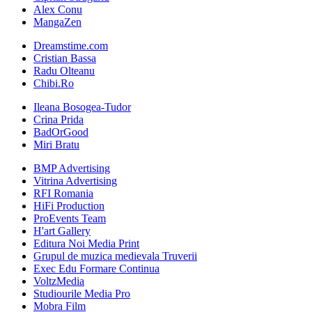
Alex Conu
MangaZen
Dreamstime.com
Cristian Bassa
Radu Olteanu
Chibi.Ro
Ileana Bosogea-Tudor
Crina Prida
BadOrGood
Miri Bratu
BMP Advertising
Vitrina Advertising
RFI Romania
HiFi Production
ProEvents Team
H'art Gallery
Editura Noi Media Print
Grupul de muzica medievala Truverii
Exec Edu Formare Continua
VoltzMedia
Studiourile Media Pro
Mobra Film