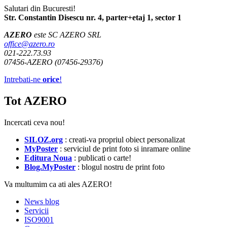
Salutari din Bucuresti!
Str. Constantin Disescu nr. 4, parter+etaj 1, sector 1
AZERO
este SC AZERO SRL
office@azero.ro
021-222.73.93
07456-AZERO (07456-29376)
Intrebati-ne
orice
!
Tot AZERO
Incercati ceva nou!
SILOZ.org
: creati-va propriul obiect personalizat
MyPoster
: serviciul de print foto si inramare online
Editura Noua
: publicati o carte!
Blog.MyPoster
: blogul nostru de print foto
Va multumim ca ati ales AZERO!
News blog
Servicii
ISO9001