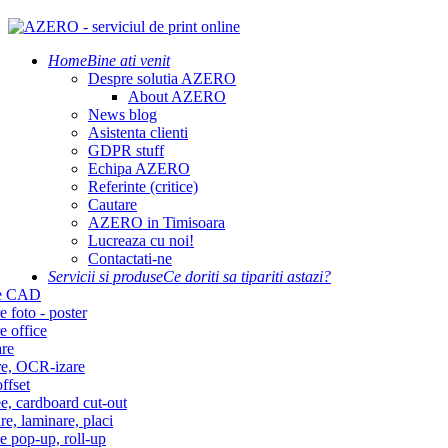
Home
Bine ati venit
Despre solutia AZERO
About AZERO
News blog
Asistenta clienti
GDPR stuff
Echipa AZERO
Referinte (critice)
Cautare
AZERO in Timisoara
Lucreaza cu noi!
Contactati-ne
Servicii si produse
Ce doriti sa tipariti astazi?
re CAD
e foto - poster
e office
re
re, OCR-izare
ffset
e, cardboard cut-out
re, laminare, placi
e pop-up, roll-up