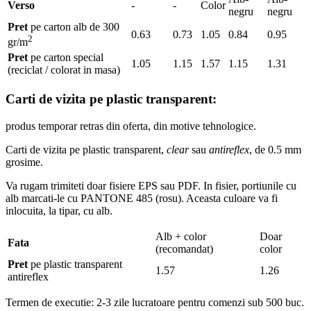
Verso
-
-
Color
negru
negru
Pret
pe carton alb de 300
0.63
0.73
1.05
0.84
0.95
2
gr/m
Pret
pe carton special
1.05
1.15
1.57
1.15
1.31
(reciclat / colorat in masa)
Carti de vizita pe plastic transparent:
produs temporar retras din oferta, din motive tehnologice.
Carti de vizita pe plastic transparent,
clear
sau
antireflex
, de 0.5 mm
grosime.
Va rugam trimiteti doar fisiere EPS sau PDF. In fisier, portiunile cu
alb marcati-le cu PANTONE 485 (rosu). Aceasta culoare va fi
inlocuita, la tipar, cu alb.
Alb + color
Doar
Fata
(recomandat)
color
Pret
pe plastic transparent
1.57
1.26
antireflex
Termen de executie: 2-3 zile lucratoare pentru comenzi sub 500 buc.