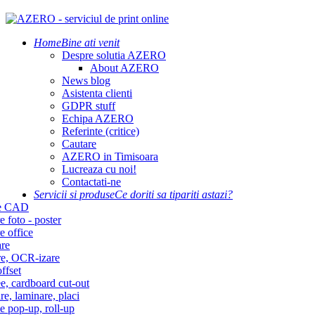
Home
Bine ati venit
Despre solutia AZERO
About AZERO
News blog
Asistenta clienti
GDPR stuff
Echipa AZERO
Referinte (critice)
Cautare
AZERO in Timisoara
Lucreaza cu noi!
Contactati-ne
Servicii si produse
Ce doriti sa tipariti astazi?
re CAD
e foto - poster
e office
re
re, OCR-izare
ffset
e, cardboard cut-out
re, laminare, placi
e pop-up, roll-up