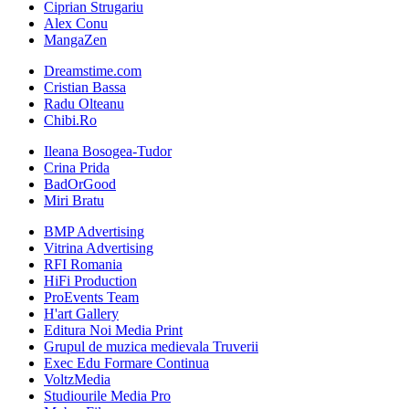
Ciprian Strugariu
Alex Conu
MangaZen
Dreamstime.com
Cristian Bassa
Radu Olteanu
Chibi.Ro
Ileana Bosogea-Tudor
Crina Prida
BadOrGood
Miri Bratu
BMP Advertising
Vitrina Advertising
RFI Romania
HiFi Production
ProEvents Team
H'art Gallery
Editura Noi Media Print
Grupul de muzica medievala Truverii
Exec Edu Formare Continua
VoltzMedia
Studiourile Media Pro