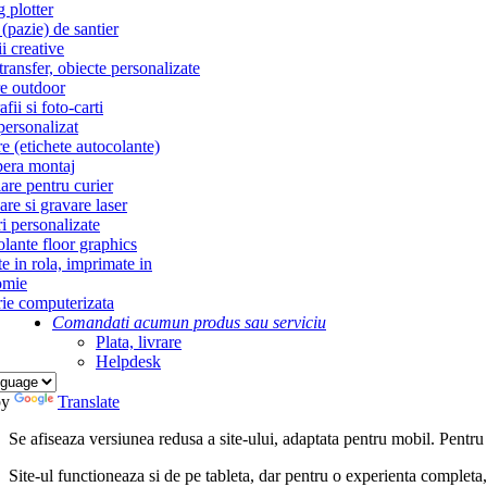
g plotter
(pazie) de santier
i creative
ransfer, obiecte personalizate
re outdoor
fii si foto-carti
personalizat
re (etichete autocolante)
era montaj
re pentru curier
re si gravare laser
i personalizate
lante floor graphics
te in rola, imprimate in
omie
ie computerizata
Comandati acum
un produs sau serviciu
Plata, livrare
Helpdesk
by
Translate
Se afiseaza versiunea redusa a site-ului, adaptata pentru mobil. Pentru
Site-ul functioneaza si de pe tableta, dar pentru o experienta complet