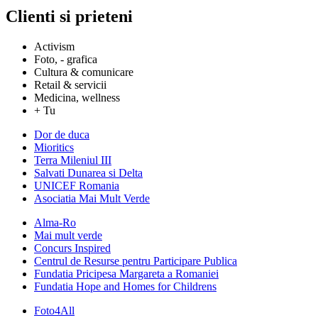
Clienti si prieteni
Activism
Foto, - grafica
Cultura & comunicare
Retail & servicii
Medicina, wellness
+ Tu
Dor de duca
Mioritics
Terra Mileniul III
Salvati Dunarea si Delta
UNICEF Romania
Asociatia Mai Mult Verde
Alma-Ro
Mai mult verde
Concurs Inspired
Centrul de Resurse pentru Participare Publica
Fundatia Pricipesa Margareta a Romaniei
Fundatia Hope and Homes for Childrens
Foto4All