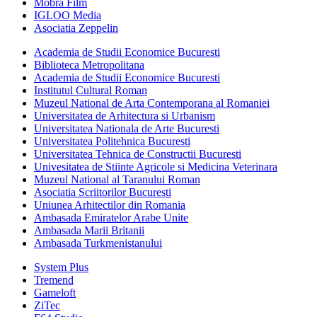
Mobra Film
IGLOO Media
Asociatia Zeppelin
Academia de Studii Economice Bucuresti
Biblioteca Metropolitana
Academia de Studii Economice Bucuresti
Institutul Cultural Roman
Muzeul National de Arta Contemporana al Romaniei
Universitatea de Arhitectura si Urbanism
Universitatea Nationala de Arte Bucuresti
Universitatea Politehnica Bucuresti
Universitatea Tehnica de Constructii Bucuresti
Univesitatea de Stiinte Agricole si Medicina Veterinara
Muzeul National al Taranului Roman
Asociatia Scriitorilor Bucuresti
Uniunea Arhitectilor din Romania
Ambasada Emiratelor Arabe Unite
Ambasada Marii Britanii
Ambasada Turkmenistanului
System Plus
Tremend
Gameloft
ZiTec