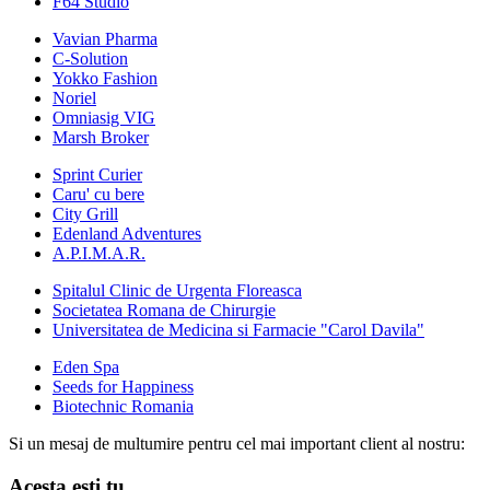
F64 Studio
Vavian Pharma
C-Solution
Yokko Fashion
Noriel
Omniasig VIG
Marsh Broker
Sprint Curier
Caru' cu bere
City Grill
Edenland Adventures
A.P.I.M.A.R.
Spitalul Clinic de Urgenta Floreasca
Societatea Romana de Chirurgie
Universitatea de Medicina si Farmacie "Carol Davila"
Eden Spa
Seeds for Happiness
Biotechnic Romania
Si un mesaj de multumire pentru cel mai important client al nostru:
Acesta esti tu.