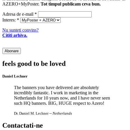
AZERO+MyPoster.
Tot timpul publicam ceva bun.
Adresa de e-mail
*
Interes:
*
Nu sunteti convins?
Cititi arhiva.
feels good to be loved
Daniel Lechner
The banners you have delivered are absolutely
incredibly fantastic. I work in marketing in the
Netherlands for 10 years now, and I have never seen
such HQ banners. BIG, HUGE respect to Azero!
Dr. Daniel M. Lechner
-- Netherlands
Contactati-ne