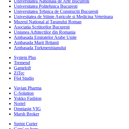
Universitatea Nationala de Arte Bucuresti
Universitatea Politehnica Bucuresti
Universitatea Tehnica de Constructii Bucuresti
Univesitatea de Stiinte Agricole si Medicina Veterinara
Muzeul National al Taranului Roman
Asociatia Scriitorilor Bucuresti
Uniunea Arhitectilor din Romania
Ambasada Emiratelor Arabe Unite
Ambasada Marii Britanii
Ambasada Turkmenistanului
System Plus
Tremend
Gameloft
ZiTec
F64 Studio
Vavian Pharma
C-Solution
Yokko Fashion
Noriel
Omniasig VIG
Marsh Broker
Sprint Curier
Caru' cu bere