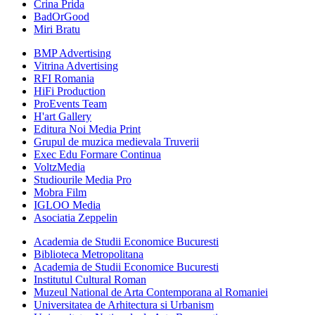
Crina Prida
BadOrGood
Miri Bratu
BMP Advertising
Vitrina Advertising
RFI Romania
HiFi Production
ProEvents Team
H'art Gallery
Editura Noi Media Print
Grupul de muzica medievala Truverii
Exec Edu Formare Continua
VoltzMedia
Studiourile Media Pro
Mobra Film
IGLOO Media
Asociatia Zeppelin
Academia de Studii Economice Bucuresti
Biblioteca Metropolitana
Academia de Studii Economice Bucuresti
Institutul Cultural Roman
Muzeul National de Arta Contemporana al Romaniei
Universitatea de Arhitectura si Urbanism