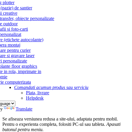
g plotter
(pazie) de santier
i creative
ransfer, obiecte personalizate
re outdoor
fii si foto-carti
personalizat
re (etichete autocolante)
era montaj
re pentru curier
re si gravare laser
i personalizate
lante floor graphics
te in rola, imprimate in
omie
ie computerizata
Comandati acum
un produs sau serviciu
Plata, livrare
Helpdesk
by
Translate
Se afiseaza versiunea redusa a site-ului, adaptata pentru mobil.
Pentru o experienta completa, folositi PC-ul sau tableta.
Apasati
butonul
pentru meniu.