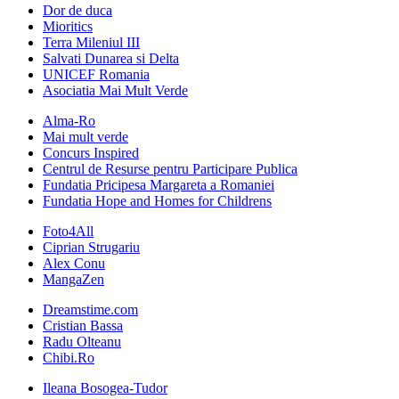
Dor de duca
Mioritics
Terra Mileniul III
Salvati Dunarea si Delta
UNICEF Romania
Asociatia Mai Mult Verde
Alma-Ro
Mai mult verde
Concurs Inspired
Centrul de Resurse pentru Participare Publica
Fundatia Pricipesa Margareta a Romaniei
Fundatia Hope and Homes for Childrens
Foto4All
Ciprian Strugariu
Alex Conu
MangaZen
Dreamstime.com
Cristian Bassa
Radu Olteanu
Chibi.Ro
Ileana Bosogea-Tudor