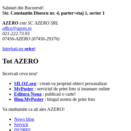
Salutari din Bucuresti!
Str. Constantin Disescu nr. 4, parter+etaj 1, sector 1
AZERO
este SC AZERO SRL
office@azero.ro
021-222.73.93
07456-AZERO (07456-29376)
Intrebati-ne
orice
!
Tot AZERO
Incercati ceva nou!
SILOZ.org
: creati-va propriul obiect personalizat
MyPoster
: serviciul de print foto si inramare online
Editura Noua
: publicati o carte!
Blog.MyPoster
: blogul nostru de print foto
Va multumim ca ati ales AZERO!
News blog
Servicii
ISO9001