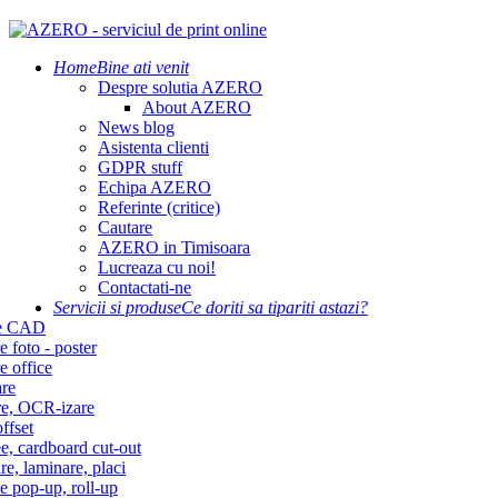
Home
Bine ati venit
Despre solutia AZERO
About AZERO
News blog
Asistenta clienti
GDPR stuff
Echipa AZERO
Referinte (critice)
Cautare
AZERO in Timisoara
Lucreaza cu noi!
Contactati-ne
Servicii si produse
Ce doriti sa tipariti astazi?
re CAD
e foto - poster
e office
re
re, OCR-izare
ffset
e, cardboard cut-out
re, laminare, placi
e pop-up, roll-up