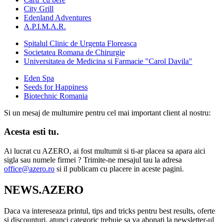
City Grill
Edenland Adventures
A.P.I.M.A.R.
Spitalul Clinic de Urgenta Floreasca
Societatea Romana de Chirurgie
Universitatea de Medicina si Farmacie "Carol Davila"
Eden Spa
Seeds for Happiness
Biotechnic Romania
Si un mesaj de multumire pentru cel mai important client al nostru:
Acesta esti tu.
Ai lucrat cu AZERO, ai fost multumit si ti-ar placea sa apara aici
sigla sau numele firmei ? Trimite-ne mesajul tau la adresa
office@azero.ro
si il publicam cu placere in aceste pagini.
NEWS.AZERO
Daca va intereseaza printul, tips and tricks pentru best results, oferte
si discounturi, atunci categoric trebuie sa va abonati la newsletter-ul