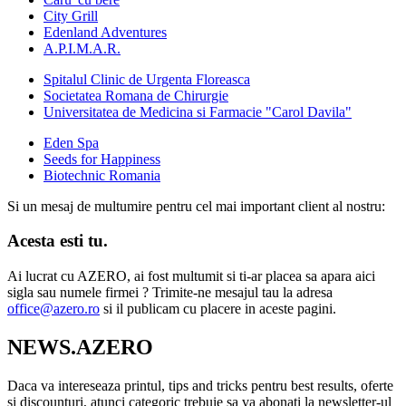
City Grill
Edenland Adventures
A.P.I.M.A.R.
Spitalul Clinic de Urgenta Floreasca
Societatea Romana de Chirurgie
Universitatea de Medicina si Farmacie "Carol Davila"
Eden Spa
Seeds for Happiness
Biotechnic Romania
Si un mesaj de multumire pentru cel mai important client al nostru:
Acesta esti tu.
Ai lucrat cu AZERO, ai fost multumit si ti-ar placea sa apara aici
sigla sau numele firmei ? Trimite-ne mesajul tau la adresa
office@azero.ro
si il publicam cu placere in aceste pagini.
NEWS.AZERO
Daca va intereseaza printul, tips and tricks pentru best results, oferte
si discounturi, atunci categoric trebuie sa va abonati la newsletter-ul