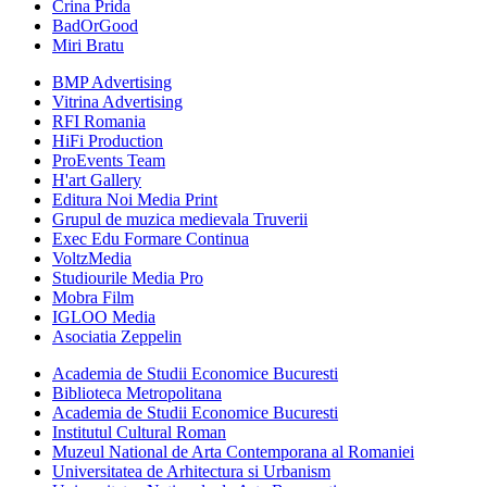
Crina Prida
BadOrGood
Miri Bratu
BMP Advertising
Vitrina Advertising
RFI Romania
HiFi Production
ProEvents Team
H'art Gallery
Editura Noi Media Print
Grupul de muzica medievala Truverii
Exec Edu Formare Continua
VoltzMedia
Studiourile Media Pro
Mobra Film
IGLOO Media
Asociatia Zeppelin
Academia de Studii Economice Bucuresti
Biblioteca Metropolitana
Academia de Studii Economice Bucuresti
Institutul Cultural Roman
Muzeul National de Arta Contemporana al Romaniei
Universitatea de Arhitectura si Urbanism