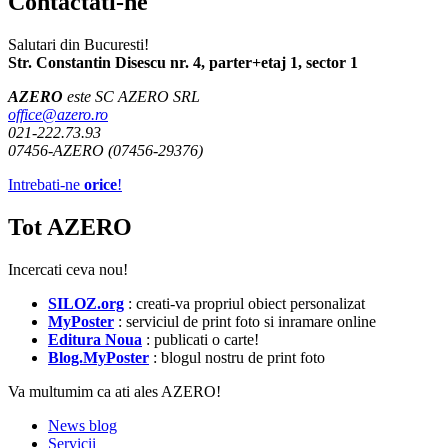
Contactati-ne
Salutari din Bucuresti!
Str. Constantin Disescu nr. 4, parter+etaj 1, sector 1
AZERO
este SC AZERO SRL
office@azero.ro
021-222.73.93
07456-AZERO (07456-29376)
Intrebati-ne
orice
!
Tot AZERO
Incercati ceva nou!
SILOZ.org
: creati-va propriul obiect personalizat
MyPoster
: serviciul de print foto si inramare online
Editura Noua
: publicati o carte!
Blog.MyPoster
: blogul nostru de print foto
Va multumim ca ati ales AZERO!
News blog
Servicii