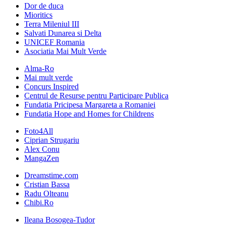
Dor de duca
Mioritics
Terra Mileniul III
Salvati Dunarea si Delta
UNICEF Romania
Asociatia Mai Mult Verde
Alma-Ro
Mai mult verde
Concurs Inspired
Centrul de Resurse pentru Participare Publica
Fundatia Pricipesa Margareta a Romaniei
Fundatia Hope and Homes for Childrens
Foto4All
Ciprian Strugariu
Alex Conu
MangaZen
Dreamstime.com
Cristian Bassa
Radu Olteanu
Chibi.Ro
Ileana Bosogea-Tudor