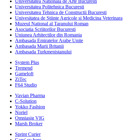
Universitatea Nationala de Arte Bucuresti
Universitatea Politehnica Bucuresti
Universitatea Tehnica de Constructii Bucuresti
Univesitatea de Stiinte Agricole si Medicina Veterinara
Muzeul National al Taranului Roman
Asociatia Scriitorilor Bucuresti
Uniunea Arhitectilor din Romania
Ambasada Emiratelor Arabe Unite
Ambasada Marii Britanii
Ambasada Turkmenistanului
System Plus
Tremend
Gameloft
ZiTec
F64 Studio
Vavian Pharma
C-Solution
Yokko Fashion
Noriel
Omniasig VIG
Marsh Broker
Sprint Curier
Caru' cu bere