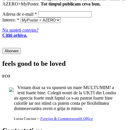
AZERO+MyPoster.
Tot timpul publicam ceva bun.
Adresa de e-mail
*
Interes:
*
Nu sunteti convins?
Cititi arhiva.
feels good to be loved
FCO
Vroiam doar sa va spunem un mare MULTUMIM! a
iesit foarte bine. Colegii nostri de la UKTI din Londra
au aprecia foarte mult faptul ca s-au pastrat foarte bine
culorile iar noi stiind ca putem conta pe flexibilitatea
dumneavoastra avem o grija in minus
Luiza Craciun
--
Foreign & Commonwealth Office