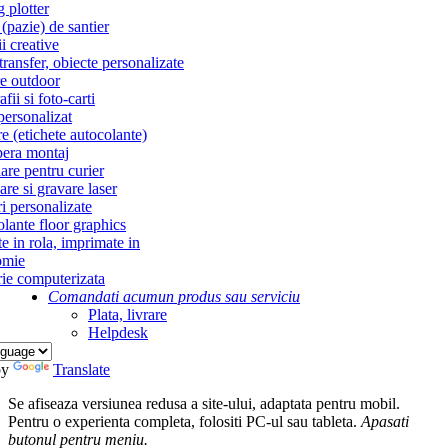
g plotter
(pazie) de santier
i creative
ransfer, obiecte personalizate
re outdoor
fii si foto-carti
personalizat
re (etichete autocolante)
era montaj
re pentru curier
re si gravare laser
i personalizate
lante floor graphics
te in rola, imprimate in
omie
ie computerizata
Comandati acum
un produs sau serviciu
Plata, livrare
Helpdesk
by
Translate
Se afiseaza versiunea redusa a site-ului, adaptata pentru mobil.
Pentru o experienta completa, folositi PC-ul sau tableta.
Apasati
butonul
pentru meniu.