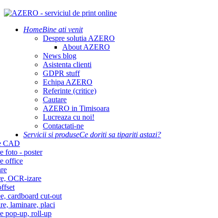
Home
Bine ati venit
Despre solutia AZERO
About AZERO
News blog
Asistenta clienti
GDPR stuff
Echipa AZERO
Referinte (critice)
Cautare
AZERO in Timisoara
Lucreaza cu noi!
Contactati-ne
Servicii si produse
Ce doriti sa tipariti astazi?
re CAD
e foto - poster
e office
re
re, OCR-izare
ffset
e, cardboard cut-out
re, laminare, placi
e pop-up, roll-up