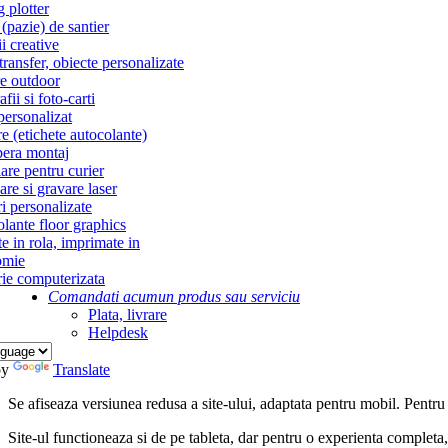
g plotter
(pazie) de santier
i creative
ransfer, obiecte personalizate
re outdoor
fii si foto-carti
personalizat
re (etichete autocolante)
era montaj
re pentru curier
re si gravare laser
i personalizate
lante floor graphics
te in rola, imprimate in
omie
ie computerizata
Comandati acum
un produs sau serviciu
Plata, livrare
Helpdesk
by
Translate
Se afiseaza versiunea redusa a site-ului, adaptata pentru mobil. Pentru
Site-ul functioneaza si de pe tableta, dar pentru o experienta complet