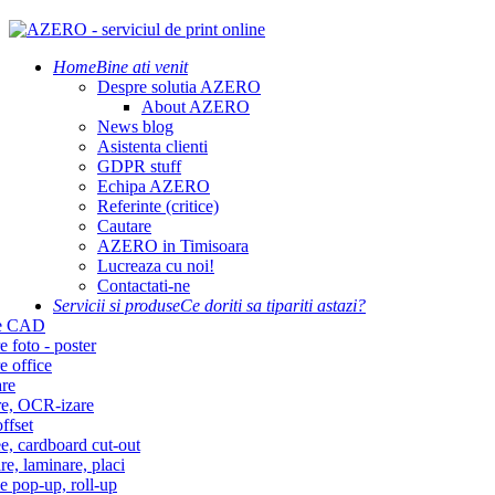
Home
Bine ati venit
Despre solutia AZERO
About AZERO
News blog
Asistenta clienti
GDPR stuff
Echipa AZERO
Referinte (critice)
Cautare
AZERO in Timisoara
Lucreaza cu noi!
Contactati-ne
Servicii si produse
Ce doriti sa tipariti astazi?
re CAD
e foto - poster
e office
re
re, OCR-izare
ffset
e, cardboard cut-out
re, laminare, placi
e pop-up, roll-up