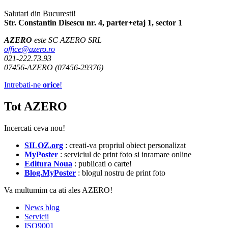
Salutari din Bucuresti!
Str. Constantin Disescu nr. 4, parter+etaj 1, sector 1
AZERO
este SC AZERO SRL
office@azero.ro
021-222.73.93
07456-AZERO (07456-29376)
Intrebati-ne
orice
!
Tot AZERO
Incercati ceva nou!
SILOZ.org
: creati-va propriul obiect personalizat
MyPoster
: serviciul de print foto si inramare online
Editura Noua
: publicati o carte!
Blog.MyPoster
: blogul nostru de print foto
Va multumim ca ati ales AZERO!
News blog
Servicii
ISO9001